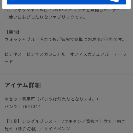
な質感を表現したTR素材を使用。見た目の高級感を保持しつ
つ、ウォッシャブル性・2WAYストレッチを兼備した、デイリ
ー使いにもぴったりなファブリックです。
【機能】
ウォッシャブル／汚れてもご家庭で簡単にお洗濯が可能です。
ビジネス ビジネスカジュアル オフィスカジュアル テーラ
ード
アイテム詳細
＊セット着用可（パンツは別売りとなります。）
パンツ：7641047
【仕様】シングルブレスト／2つボタン／背抜き仕立て／開き
見せ（飾り切羽）／サイドベンツ