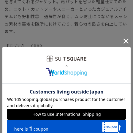
を与えてくれるジャケット。肩パットを省いた軽量仕立てのた
め、ニット・カットソーやスニーカーといったカジュアルアイ
テムとも好相性◎ 通気性が良く、ムレ防止につながるメッシ
ュ素材の裏地を随所に付けており、着心地の良さを向上してい
ます。
【モデル】 CB03
シェイプの効いたコンパクトラインが特徴のタイトフィットモ
デル。モダンなシルエットながら、軽めの副資材で窮屈さを感
じさせません。ラウンドしたフロントカットやサイドベンツな
ど、クラシカルなディテールを採用。
【生地ブランド】 Ozdoku Tekstil（オズドク テキスタイ
ル）
1970年にトルコのイスタンブールで創業された『Ozdoku
Tekstil（オズドク テキスタイル）』。ヨーロッパにて歴史の
ある素材ブランドの一社です。
今回は、まるでウール100%素材のような、ふんわりとソフト