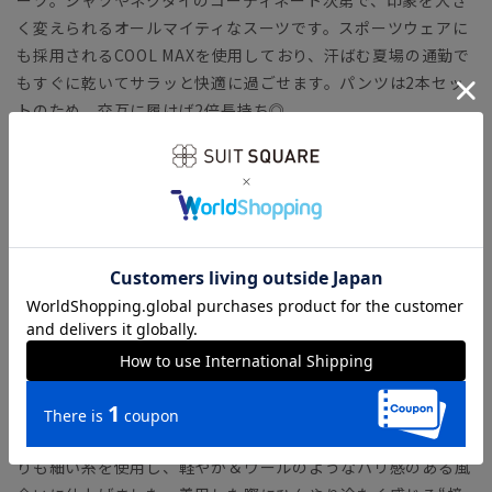
く変えられるオールマイティなスーツです。スポーツウェアに
も採用されるCOOL MAXを使用しており、汗ばむ夏場の通勤で
もすぐに乾いてサラッと快適に過ごせます。パンツは2本セッ
トのため、交互に履けば2倍長持ち◎
【モデル】 MODERN CLASSIC MODEL（CH22）
コンパクトフォルムのジャケットに、シャープなテーパードパ
ンツをセットした人気のタイトフィットモデル。モダンなシル
エットながら、軽めの副資材で窮屈さを感じさせません。ラウ
ンドしたフロントカットやサイドベンツなど、クラシカルなデ
ィテールが特徴です。
「MODERN CLASSIC MODEL（モダンクラシック・モデ
ル）」とは？
【生地】
清涼感のあるトロピカル生地を使用。一般的なポリエステルよ
りも細い糸を使用し、軽やか＆ウールのようなハリ感のある風