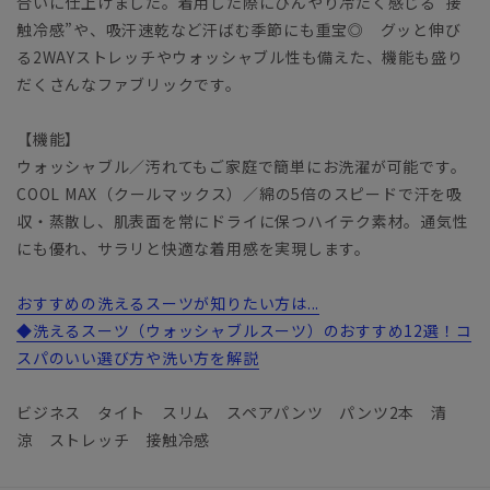
合いに仕上げました。着用した際にひんやり冷たく感じる“接
触冷感”や、吸汗速乾など汗ばむ季節にも重宝◎ グッと伸び
る2WAYストレッチやウォッシャブル性も備えた、機能も盛り
だくさんなファブリックです。
【機能】
ウォッシャブル／汚れてもご家庭で簡単にお洗濯が可能です。
COOL MAX（クールマックス）／綿の5倍のスピードで汗を吸
収・蒸散し、肌表面を常にドライに保つハイテク素材。通気性
にも優れ、サラリと快適な着用感を実現します。
おすすめの洗えるスーツが知りたい方は...
◆洗えるスーツ（ウォッシャブルスーツ）のおすすめ12選！コ
スパのいい選び方や洗い方を解説
ビジネス タイト スリム スペアパンツ パンツ2本 清
涼 ストレッチ 接触冷感