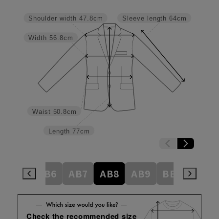
Shoulder width
47.8cm
Sleeve length
64cm
Width
56.8cm
Waist
50.8cm
Length
77cm
AB5
AB6
AB7
AB8
AB9
BE3
BE4
Check the recommended size