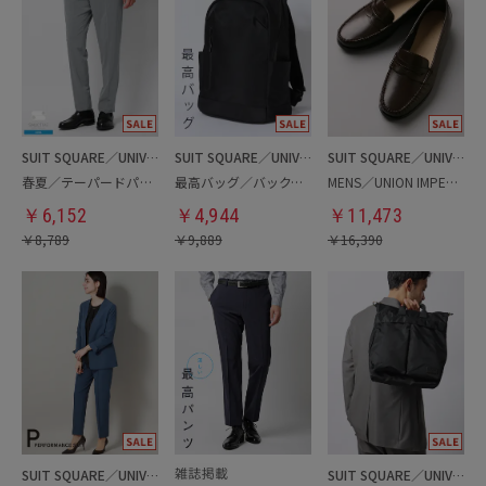
SUIT SQUARE／UNIVERSAL LANGUAGE
SUIT SQUARE／UNIVERSAL LANGUAGE
SUIT SQUARE／UNIVERSAL LANGUAGE
春夏／テーパードパンツ
最高バッグ／バックパック
MENS／UNION IMPERIAL監修／コインローファー
￥
6,152
￥
4,944
￥
11,473
￥
8,789
￥
9,889
￥
16,390
SUIT SQUARE／UNIVERSAL LANGUAGE／WHITE
SUIT SQUARE／UNIVERSAL LANGUAGE