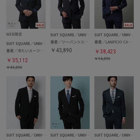
SUIT SQUARE／UNIVERSAL LANGUAGE
SUIT SQUARE／UNIVERSAL LANGUAGE
春夏／ツーパンツスーツ
春夏／LANIFICIO CAMPORE／ツーパンツスーツ
SUIT SQUARE／UNIVERSAL LANGUAGE
￥
43,890
春夏／冷たいスーツ／ツーパンツ
￥
38,423
￥
54,890
￥
35,112
￥
43,890
SUIT SQUARE／UNIVERSAL LANGUAGE
SUIT SQUARE／UNIVERSAL LANGUAGE
SUIT SQUARE／UNIVERSAL LANGUAGE