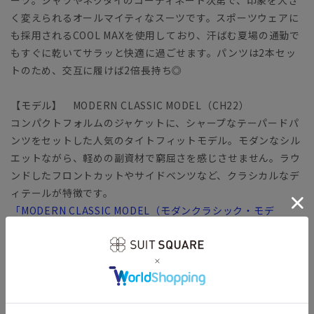
く変えられるオールマイティなスーツです。スポーツウェアに
も採用されるCOOL MAXを使用しており、汗ばむ夏場の通勤で
もすぐに乾いてサラッと快適に過ごせます。パンツは2本セッ
トのため、交互に履けば2倍長持ち◎
【モデル】 MODERN CLASSIC MODEL（CH22）
コンパクトフォルムのジャケットに、シャープなテーパードパ
ンツをセットした人気のタイトフィットモデル。モダンなシル
エットながら、軽めの副資材で窮屈さを感じさせません。ラウ
ンドしたフロントカットやサイドベンツなど、クラシカルなデ
ィテールが特徴です。
「MODERN CLASSIC MODEL（モダンクラシック・モデ
ル）」とは？
【生地】
清涼感のあるトロピカル生地を使用。一般的なポリエステルよ
りも細い糸を使用し、軽やか＆ウールのようなハリ感のある風