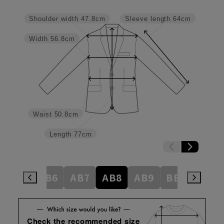
Shoulder width
47.8cm
Sleeve length
64cm
Width
56.8cm
Waist
50.8cm
Length
77cm
AB5
AB6
AB7
AB8
AB9
BE3
BE4
Check the recommended size