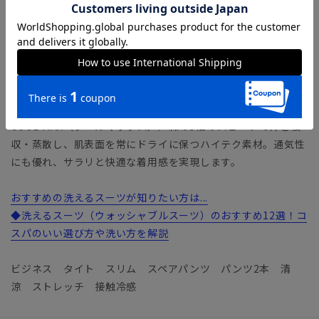
合いに仕上げました。着用した際にひんやり冷たく感じる“接
触冷感”や、吸汗速乾など汗ばむ季節にも重宝◎ グッと伸び
る2WAYストレッチやウォッシャブル性も備えた、機能も盛り
だくさんなファブリックです。
【機能】
ウォッシャブル／汚れてもご家庭で簡単にお洗濯が可能です。
COOL MAX（クールマックス）／綿の5倍のスピードで汗を吸
収・蒸散し、肌表面を常にドライに保つハイテク素材。通気性
にも優れ、サラリと快適な着用感を実現します。
おすすめの洗えるスーツが知りたい方は...
◆洗えるスーツ（ウォッシャブルスーツ）のおすすめ12選！コ
スパのいい選び方や洗い方を解説
ビジネス タイト スリム スペアパンツ パンツ2本 清
涼 ストレッチ 接触冷感