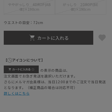
ややがっしり 4DROP(AB
がっしり 2DROP(BE
体)×190cm
体)×190cm
ウエストの目安：
72
cm
カートに入れる
【
アイコンについて】
の表示の商品は、
注文画面でお急ぎ発送を選択いただけます。
さらにメルマガ会員様は、当日12:00までのご注文で当日発送
となります。（補正商品の場合は対応不可）
詳しくはこちら