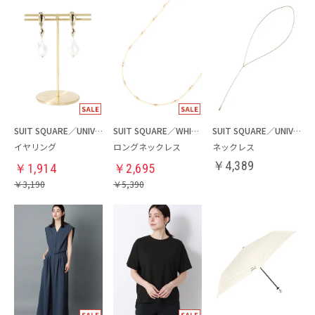
SUIT SQUARE／UNIVERSAL LANGUAGE／WHITE
SUIT SQUARE／WHITE
SUIT SQUARE／UNIVERSAL LANGUAGE／WHITE
イヤリング
ロングネックレス
ネックレス
￥
4,389
￥
1,914
￥
2,695
￥
3,190
￥
5,390