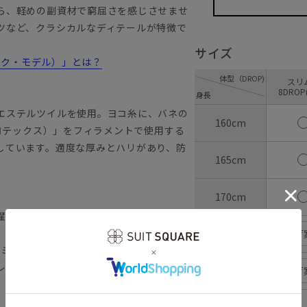
ら、軽めの副資材で窮屈さを感じさせませ
ツなど、クラシカルなディテールが特徴で
サイズ
ラシック・モデル）」とは？
体型（DROP)
ス
8DROP
身長
エステルツイルを使用。ヨコ糸に、バネの
160cm
ソロテックス）」をフィラメントで使用する
しています。適度な厚みとハリがあり、防
165cm
。
170cm
濯が可能です。
175cm
入荷
コミューテック）
レワークなど様々な切り口へフォーカスし
180cm
入荷