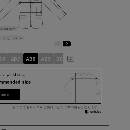
st
50.8cm
Length
77cm
B6
AB7
AB8
AB9
BE3
BE4
BE5
BE6
BE7
ommended size
item on
あくまでもサイズをご検討いただく際の目安となります。