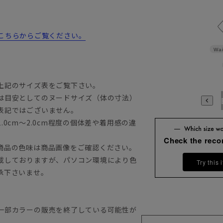
詳細はこちらからご覧ください。
Wai
上記のサイズ表をご覧下さい。
は目安としてのヌードサイズ（体の寸法）
A3
A4
A5
A6
A7
A8
A9
AB3
AB4
AB5
A
表記ではございません。
0cm～2.0cm程度の個体差や着用感の違
Check the rec
商品の色味は商品画像をご確認ください。
載しておりますが、パソコン環境により色
Try this 
承下さいませ。
一部カラーの販売を終了している可能性が