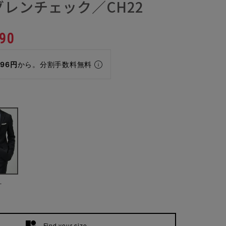
レンチェック／CH22
90
296円
から。分割手数料無料
ー
Find your size