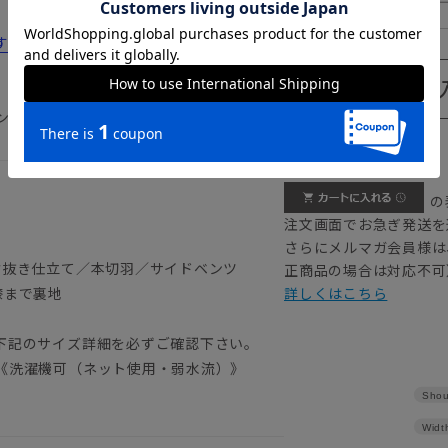
185cm
すすめ12選！コスパのいい選び方や洗い方
ンツ2本 イージーケア 形態安定
【
アイコンについて
の
注文画面でお急ぎ発送を
さらにメルマガ会員様は
背抜き仕立て／本切羽／サイドベンツ
正商品の場合は対応不可
膝まで裏地
詳しくはこちら
）
下記のサイズ詳細を必ずご確認下さい。
《洗濯機可（ネット使用・弱水流）》
Shou
Widt