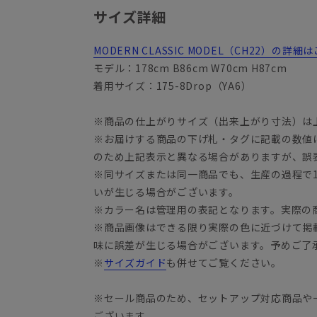
サイズ詳細
MODERN CLASSIC MODEL（CH22）の
モデル：178cm B86cm W70cm H87cm
着用サイズ：175-8Drop（YA6）
※商品の仕上がりサイズ（出来上がり寸法）は
※お届けする商品の下げ札・タグに記載の数値
YA3
のため上記表示と異なる場合がありますが、誤
※同サイズまたは同一商品でも、生産の過程で1.
いが生じる場合がございます。
※カラー名は管理用の表記となります。実際の
※商品画像はできる限り実際の色に近づけて掲
味に誤差が生じる場合がございます。予めご了
※
サイズガイド
も併せてご覧ください。
※セール商品のため、セットアップ対応商品や
ございます。