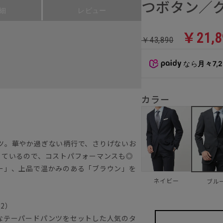
つボタン／グ
細
レビュー
￥21,8
￥43,890
なら
月々7,
カラー
ツ。華やか過ぎない柄行で、さりげないお
しているので、コストパフォーマンスも◎
ー」、上品で温かみのある「ブラウン」を
ネイビー
ブル
22）
なテーパードパンツをセットした人気のタ