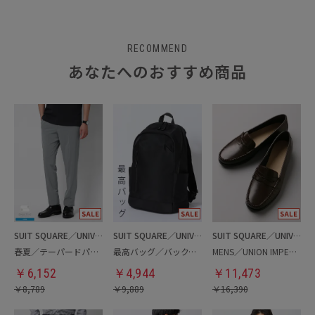
RECOMMEND
あなたへのおすすめ商品
SUIT SQUARE／UNIVERSAL LANGUAGE
SUIT SQUARE／UNIVERSAL LANGUAGE
SUIT SQUARE／UNIVERSAL LANGUAGE
春夏／テーパードパンツ
最高バッグ／バックパック
MENS／UNION IMPERIAL監修／コインローファー
￥
6,152
￥
4,944
￥
11,473
￥
8,789
￥
9,889
￥
16,390