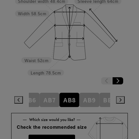
Shoulder width
48.4cm
Sleeve length
64cm
Width
58.5cm
Waist
52cm
Length
78.5cm
AB5
AB6
AB7
AB8
AB9
BE3
BE4
Check the recommended size