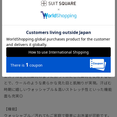
【モデル】 RELAXING MODEL（IZ01）
スーツスクエアのモデルの中で、寸法に最も余裕を持たせたレ
ギュラーフィットモデル。立体的な胸周り～自然に絞られるウ
エストラインが、色っぽく男性らしいフォルムを形成します。
ゆとりのある肩や脇周りでスポーツ体型の方にも。パンツはソ
フトテーパードのシャープなラインが特徴です。
「RELAXING MODEL（リラクシング・モデル）」とは？
【生地】
春夏向けに通気性の良い平織りにしたポリエステル素材。ポリ
エステルを天然素材のように撚って糸にした素材を使用するこ
とで、ウールのような柔らかな見た目と肌触りが実現。汗ばむ
時期に嬉しいウォッシャブル＆高いストレッチ性といった機能
面も充実◎
【機能】
ウォッシャブル／汚れてもご家庭で簡単にお洗濯が可能です。