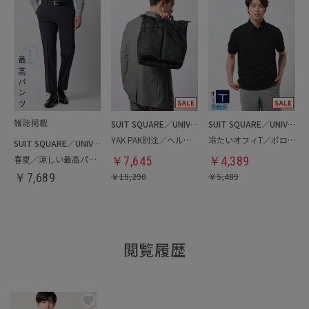
SUIT SQUARE／UNIVERSAL LANGUAGE
SUIT SQUARE／UNIVERSAL LANGUAGE
YAK PAK別注／ヘルメットバッグ
冷たいオフィT／ポロシャツ
SUIT SQUARE／UNIVERSAL LANGUAGE
春夏／涼しい最高パンツ
￥
7,645
￥
4,389
￥
7,689
￥
15,290
￥
5,489
閲覧履歴