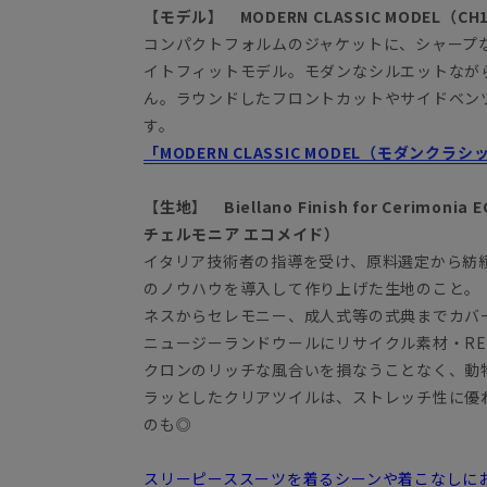
【モデル】 MODERN CLASSIC MODEL（CH
コンパクトフォルムのジャケットに、シャープ
イトフィットモデル。モダンなシルエットなが
ん。ラウンドしたフロントカットやサイドベン
す。
「MODERN CLASSIC MODEL（モダンク
【生地】 Biellano Finish for Cerim
チェルモニア エコメイド）
イタリア技術者の指導を受け、原料選定から紡
のノウハウを導入して作り上げた生地のこと。「C
ネスからセレモニー、成人式等の式典までカバ
ニュージーランドウールにリサイクル素材・RENU
クロンのリッチな風合いを損なうことなく、動
ラッとしたクリアツイルは、ストレッチ性に優
のも◎
スリーピーススーツを着るシーンや着こなしにお悩