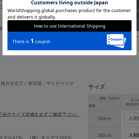
シーンにおすすめのコーディネートをご紹
祭 礼服 結婚式 パーティー フォーマ
グレー
ブル
背抜き仕立て／本切羽／サイドベンツ
サイズ
体型（DROP)
ス
8DROP
身長
4）
下記のサイズ詳細を必ずご確認下さい。
160cm
入荷
165cm
入荷
テル47％ （袖）キュプラ100％