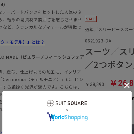
14）
なテーパードパンツをセットした人気のタ
ら、軽めの副資材で窮屈さを感じさせませ
ツなど、クラシカルなディテールが特徴で
通年／スリーピーススー
0621023-DA
ラシック・モデル）」とは？
スーツ／ス
onia ECO MADE（ビエラーノフィニッシュフォア
／2つボタン
績、織布、仕上げまでの加工に、イタリア
erimonia（チェルモニア）」は、ビジ
￥26,8
￥38,390
ーする絶妙な光沢が魅力です。こちらは、
を混紡した「ECO MADE」。19.0マイ
なら
月々8,
物や地球環境への配慮を両立しました。サ
れているうえロングシーズン着用しやすい
カラー
みの方は...