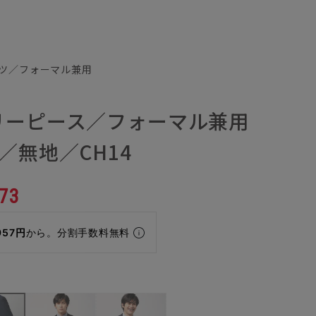
ツ／フォーマル兼用
リーピース／フォーマル兼用
／無地／CH14
73
957円
から。分割手数料無料