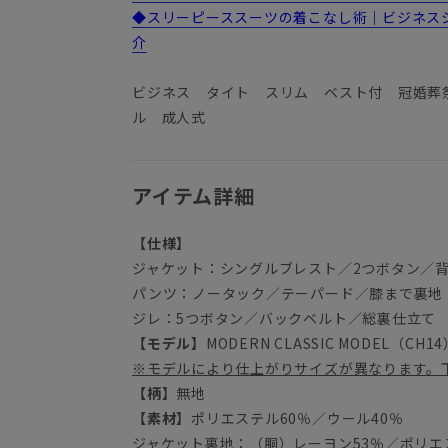
◆スリーピーススーツの着こなし術｜ビジネス
介
ビジネス タイト スリム ベスト付 冠婚葬
ル 成人式
アイテム詳細
【仕様】
ジャケット：シングルブレスト／2つボタン／
パンツ：ノータック／テーパード／膝まで裏地
ジレ：5つボタン／バックベルト／総裏仕立て
【モデル】
MODERN CLASSIC MODEL（CH1
※モデルにより仕上がりサイズが異なります。
【柄】
無地
【素材】
ポリエステル60％／ウール40％
ジャケット裏地：（胴）レーヨン53％／ポリエス