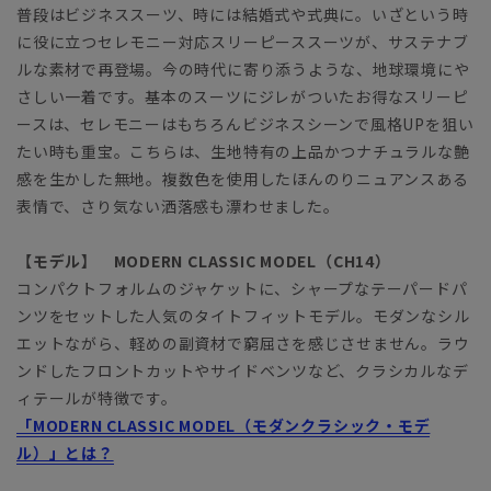
普段はビジネススーツ、時には結婚式や式典に。いざという時
に役に立つセレモニー対応スリーピーススーツが、サステナブ
ルな素材で再登場。今の時代に寄り添うような、地球環境にや
さしい一着です。基本のスーツにジレがついたお得なスリーピ
ースは、セレモニーはもちろんビジネスシーンで風格UPを狙い
たい時も重宝。こちらは、生地特有の上品かつナチュラルな艶
感を生かした無地。複数色を使用したほんのりニュアンスある
表情で、さり気ない洒落感も漂わせました。
【モデル】 MODERN CLASSIC MODEL（CH14）
コンパクトフォルムのジャケットに、シャープなテーパードパ
ンツをセットした人気のタイトフィットモデル。モダンなシル
エットながら、軽めの副資材で窮屈さを感じさせません。ラウ
ンドしたフロントカットやサイドベンツなど、クラシカルなデ
ィテールが特徴です。
「MODERN CLASSIC MODEL（モダンクラシック・モデ
ル）」とは？