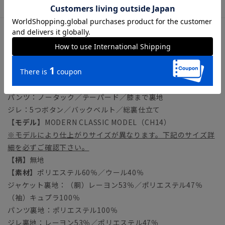
アイテム詳細
【仕様】
ジャケット：シングルブレスト／2つボタン／背抜き仕立て／
本切羽／サイドベンツ
パンツ：ノータック／テーパード／膝まで裏地
ジレ：5つボタン／バックベルト／総裏仕立て
【モデル】
MODERN CLASSIC MODEL（CH14）
※モデルにより仕上がりサイズが異なります。下記のサイズ詳
細を必ずご確認下さい。
【柄】
無地
【素材】
ポリエステル60％／ウール40％
ジャケット裏地：（胴）レーヨン53％／ポリエステル47％
（袖）キュプラ100％
パンツ裏地：ポリエステル100％
ジレ裏地：レーヨン53％／ポリエステル47％