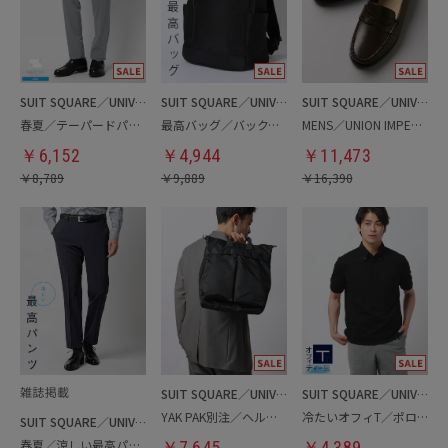
SUIT SQUARE／UNIVERSAL LANGUAGE
SUIT SQUARE／UNIVERSAL LANGUAGE
SUIT SQUARE／UNIVERSAL LANGUAGE
春夏／テーパードパンツ
最高バッグ／バックパック
MENS／UNION IMPERIAL監修／コインローファー
￥
6,152
￥
4,944
￥
11,473
￥
8,789
￥
9,889
￥
16,390
SUIT SQUARE／UNIVERSAL LANGUAGE
SUIT SQUARE／UNIVERSAL LANGUAGE
YAK PAK別注／ヘルメットバッグ
冷たいオフィT／ポロシャツ
SUIT SQUARE／UNIVERSAL LANGUAGE
春夏／涼しい最高パンツ
￥
7,645
￥
4,389