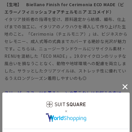
【生地】 Biellano Finish for Cerimonia ECO MADE（ビ
エラーノフィニッシュフォアチェルモニア エコメイド）
イタリア技術者の指導を受け、原料選定から紡績、織布、仕上
げまでの加工に、イタリアのノウハウを導入して作り上げた生
地のこと。「Cerimonia（チェルモニア）」は、ビジネスから
セレモニー、成人式等の式典までカバーする絶妙な光沢が魅力
です。こちらは、ニュージーランドウールにリサイクル素材・
RENUを混紡した「ECO MADE」。19.0マイクロンのリッチな
風合いを損なうことなく、動物や地球環境への配慮を両立しま
した。サラッとしたクリアツイルは、ストレッチ性に優れてい
るうえロングシーズン着用しやすいのも◎
スリーピーススーツを着るシーンや着こなしにお悩みの方は...
◆スリーピーススーツの着こなし術｜ビジネスシーンにおすす
めのコーディネートをご紹介
ビジネス タイト スリム ベスト付 冠婚葬祭 礼服 結婚
式 パーティー フォーマル 成人式