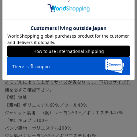
アイテム詳細
【仕様】
ジャケット：シングルブレスト／2つボタン／背抜き仕立て／
本切羽／サイドベンツ
パンツ：ノータック／テーパード／膝まで裏地
ジレ：5つボタン／バックベルト／総裏仕立て
【モデル】
MODERN CLASSIC MODEL（CH14）
※モデルにより仕上がりサイズが異なります。下記のサイズ詳
細を必ずご確認下さい。
【柄】
無地
【素材】
ポリエステル60％／ウール40％
ジャケット裏地：（胴）レーヨン53％／ポリエステル47％
（袖）キュプラ100％
パンツ裏地：ポリエステル100％
ジレ裏地：レーヨン53％／ポリエステル47％