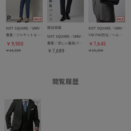
SUIT SQUARE／UNIVERSAL LANGUAGE／WHITE
SUIT SQUARE／UNIVERSAL LANGUAGE
春夏／ジャケット＆パンツセットアップ／洗濯ネット付き
YAK PAK別注／ヘルメットバッグ
SUIT SQUARE／UNIVERSAL LANGUAGE
春夏／涼しい最高パンツ
￥
9,900
￥
7,645
￥
16,500
￥
7,689
￥
15,290
閲覧履歴