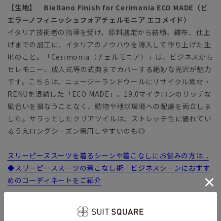
【生地】 Biellano Finish for Cerimonia ECO MADE（ビ
エラーノフィニッシュフォアチェルモニア エコメイド）
イタリア技術者の指導を受け、原料選定から紡績、織布、仕上
げまでの加工に、イタリアのノウハウを導入して作り上げた生
地のこと。「Cerimonia（チェルモニア）」は、ビジネスから
セレモニー、成人式等の式典までカバーする絶妙な光沢が魅力
です。こちらは、ニュージーランドウールにリサイクル素材・
RENUを混紡した「ECO MADE」。19.0マイクロンのリッチな
風合いを損なうことなく、動物や地球環境への配慮を両立しま
した。サラッとしたクリアツイルは、ストレッチ性に優れてい
るうえロングシーズン着用しやすいのも◎
スリーピーススーツを着るシーンや着こなしにお悩みの方は...
◆スリーピーススーツの着こなし術｜ビジネスシーンにおすす
めのコーディネートをご紹介
ビジネス タイト スリム ベスト付 冠婚葬祭 礼服 結婚
式 パーティー フォーマル成人式