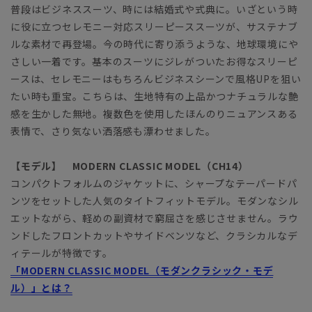
普段はビジネススーツ、時には結婚式や式典に。いざという時
に役に立つセレモニー対応スリーピーススーツが、サステナブ
ルな素材で再登場。今の時代に寄り添うような、地球環境にや
さしい一着です。基本のスーツにジレがついたお得なスリーピ
ースは、セレモニーはもちろんビジネスシーンで風格UPを狙い
たい時も重宝。こちらは、生地特有の上品かつナチュラルな艶
感を生かした無地。複数色を使用したほんのりニュアンスある
表情で、さり気ない洒落感も漂わせました。
【モデル】 MODERN CLASSIC MODEL（CH14）
コンパクトフォルムのジャケットに、シャープなテーパードパ
ンツをセットした人気のタイトフィットモデル。モダンなシル
エットながら、軽めの副資材で窮屈さを感じさせません。ラウ
ンドしたフロントカットやサイドベンツなど、クラシカルなデ
ィテールが特徴です。
「MODERN CLASSIC MODEL（モダンクラシック・モデ
ル）」とは？