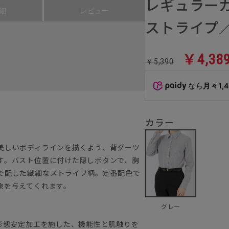
レギュラーカ
細
レビュー
ストライプ／B
￥4,38
￥5,390
なら
月々1,
カラー
美しいボディラインを描くよう、背ダーツ
す。バスト位置に付けた隠しボタンで、胸
で配した繊細なストライプ柄。定番配色で
象を与えてくれます。
グレー
形態安定加工を施した、機能性と肌触りを