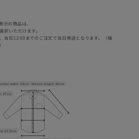
】
表示の商品は、
選択いただけます。
、当日12:00までのご注文で当日発送となります。（補
）
Sleeve length
60cm
ulder width
38cm
h
47cm
st
41.8cm