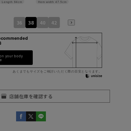
Length
64cm
Hem width
47.5cm
36
38
40
42
ecommended
8
 on your body
pe
あくまでもサイズをご検討いただく際の目安となります。