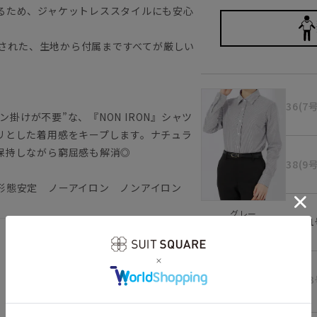
るため、ジャケットレススタイルにも安心
認証された、生地から付属まですべてが厳しい
36(7
ン掛けが不要”な、『NON IRON』シャツ
リとした着用感をキープします。ナチュラ
を保持しながら窮屈感も解消◎
38(9
形態安定 ノーアイロン ノンアイロン
グレー
40(1
42(1