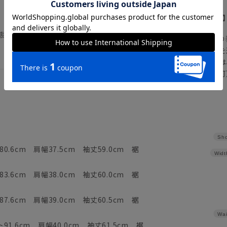
【
アイコンについて
態で形を整えつり干しすることで、シワが
の
注文画面でお急ぎ発送を
さらにメルマガ会員様は
正商品の場合は対応不可
詳しくはこちら
Sho
0.6cm 肩幅37.5cm 袖丈59.0cm 裾
Widt
3.6cm 肩幅38.0cm 袖丈60.0cm 裾
7.6cm 肩幅39.0cm 袖丈60.5cm 裾
Wai
91.6cm 肩幅40.0cm 袖丈61.5cm 裾