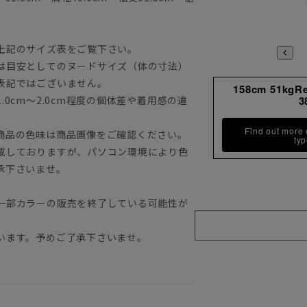
上記のサイズ表をご覧下さい。
は目安としてのヌードサイズ（体の寸法）
表記ではございません。
158cm 51kgR
0cm～2.0cm程度の個体差や着用感の違
3
Find out more
商品の色味は商品画像をご確認ください。
ty
載しておりますが、パソコン環境により色
承下さいませ。
一部カラーの販売を終了している可能性が
います。予めご了承下さいませ。