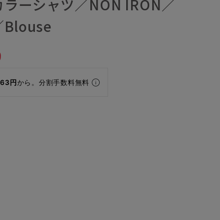
ラーシャツ／NON IRON／
louse
9
463円
から。分割手数料無料