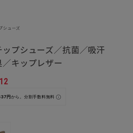
プシューズ
チップシューズ／抗菌／吸汗
臭／キップレザー
12
837円
から。分割手数料無料