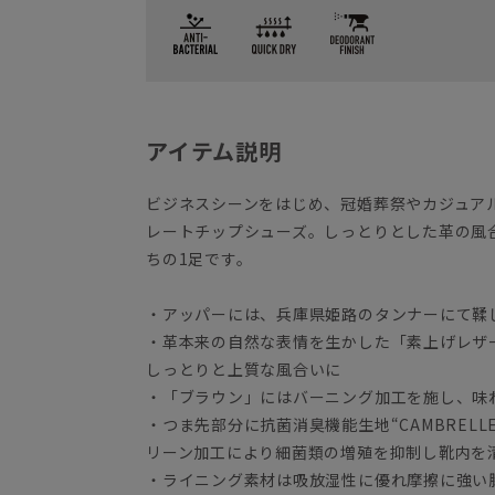
アイテム説明
ビジネスシーンをはじめ、冠婚葬祭やカジュア
レートチップシューズ。しっとりとした革の風
ちの1足です。
・アッパーには、兵庫県姫路のタンナーにて鞣
・革本来の自然な表情を生かした「素上げレザ
しっとりと上質な風合いに
・「ブラウン」にはバーニング加工を施し、味
・つま先部分に抗菌消臭機能生地“CAMBREL
リーン加工により細菌類の増殖を抑制し靴内を
・ライニング素材は吸放湿性に優れ摩擦に強い