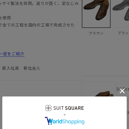
ッケイ製法を採用。返りが良く、足なじみ
を使用
で全ての工程を国内の工場で完成させた
ブラッ
ブラウン
一足をご紹介
 新入社員 新社会人
24.5c
ト
25.0c