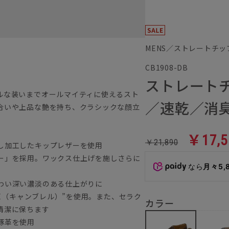
MENS／ストレートチッ
CB1908-DB
ストレート
ルな装いまでオールマイティに使えるスト
／速乾／消
合いや上品な艶を持ち、クラシックな顔立
￥17,5
￥21,890
し加工したキップレザーを使用
ー」を採用。ワックス仕上げを施しさらに
なら
月々5,
わい深い濃淡のある仕上がりに
LE（キャンブレル）”を使用。また、セラク
カラー
清潔に保ちます
豚革を使用