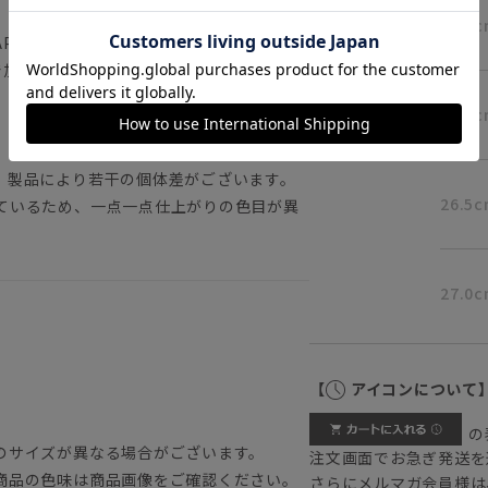
ブラウン
、また成形と底付け、仕上げまでの全工程
25.5c
JAPANのシューズです。ライニングに印字し
内で加工した証です。
26.0c
。薄い色のソックスはお避け下さいますよ
、製品により若干の個体差がございます。
26.5c
ているため、一点一点仕上がりの色目が異
27.0c
【
アイコンについて
の
のサイズが異なる場合がございます。
注文画面でお急ぎ発送を
商品の色味は商品画像をご確認ください。
さらにメルマガ会員様は