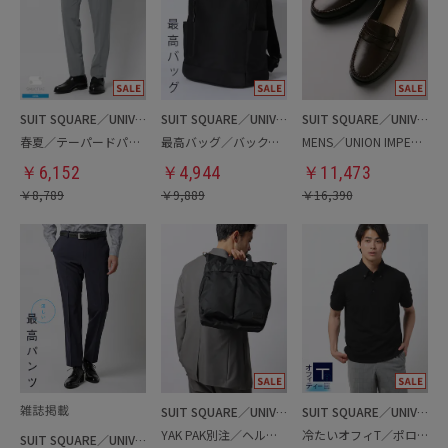
SUIT SQUARE／UNIVERSAL LANGUAGE
SUIT SQUARE／UNIVERSAL LANGUAGE
SUIT SQUARE／UNIVERSAL LANGUAGE
春夏／テーパードパンツ
最高バッグ／バックパック
MENS／UNION IMPERIAL監修／コインローファー
￥
6,152
￥
4,944
￥
11,473
￥
8,789
￥
9,889
￥
16,390
SUIT SQUARE／UNIVERSAL LANGUAGE
SUIT SQUARE／UNIVERSAL LANGUAGE
YAK PAK別注／ヘルメットバッグ
冷たいオフィT／ポロシャツ
SUIT SQUARE／UNIVERSAL LANGUAGE