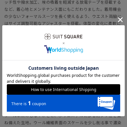
ッチ性や撥水加工、埃の吸着を軽減する放電テープを搭載する
など、着心地とメンテナンス面にもこだわりました。着用機会
の少ないフォーマルスーツを長く使えるよう、ウエスト両脇に
はサイズ調整可能なアジャスターを搭載。体型の変化に柔軟に
対応してくれます。
【モデル】 MODERN CLASSIC MODEL（CH22）
コンパクトフォルムのジャケットに、シャープなテーパードパ
ンツをセットした人気のタイトフィットモデル。モダンなシル
エットながら、軽めの副資材で窮屈さを感じさせません。ラウ
ンドしたフロントカットやサイドベンツなど、クラシカルなデ
ィテールが特徴です。
「MODERN CLASSIC MODEL（モダンクラシック・モデ
ル）」とは？
【生地】 Super Black
ウール本来のしなやかさと、ポリエステルによる防シワ性を兼
ね備えた生地。ウール繊維表面のスケールを少し削る事で濃染