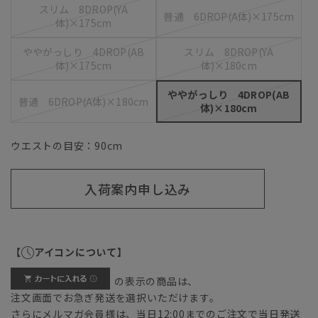
スリム 8DROP(YA
普通 6DROP(A体)×175cm
体)×175cm
ややがっしり 4DROP(AB
スリム 8DROP(YA
体)×175cm
体)×180cm
ややがっしり 4DROP(AB
普通 6DROP(A体)×180cm
体)×180cm
ウエストの目安：
90
cm
入荷案内申し込み
【
アイコンについて】
の表示の商品は、
注文画面でお急ぎ発送を選択いただけます。
さらにメルマガ会員様は、当日12:00までのご注文で当日発送