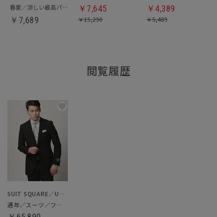
春夏／涼しい最高パンツ
￥
7,645
￥
4,389
￥
7,689
￥
15,290
￥
5,489
閲覧履歴
SUIT SQUARE／UNIVERSAL LANGUAGE
通年／スーツ／フォーマル
￥65,890