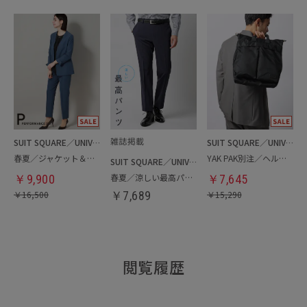
SUIT SQUARE／UNIVERSAL LANGUAGE／WHITE
SUIT SQUARE／UNIVERSAL LANGUAGE
春夏／ジャケット＆パンツセットアップ／洗濯ネット付き
YAK PAK別注／ヘルメットバッグ
SUIT SQUARE／UNIVERSAL LANGUAGE
春夏／涼しい最高パンツ
￥
9,900
￥
7,645
￥
16,500
￥
7,689
￥
15,290
閲覧履歴