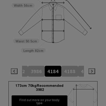
Width
56cm
Waist
50.5cm
Length
82cm
784
3982
3986
4184
4188
4386
45
173cm 70kgRecommended
3982
Find out more on your body
type