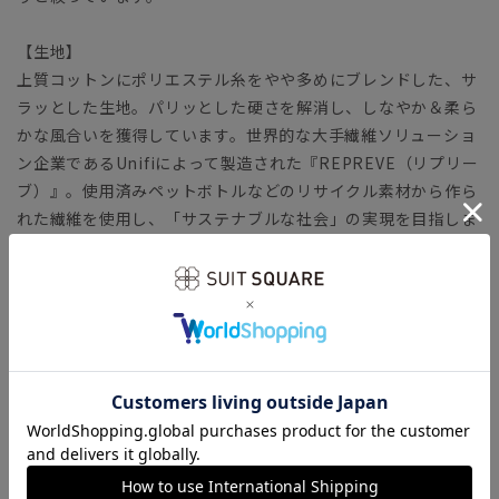
【生地】
上質コットンにポリエステル糸をやや多めにブレンドした、サ
ラッとした生地。パリッとした硬さを解消し、しなやか＆柔ら
かな風合いを獲得しています。世界的な大手繊維ソリューショ
ン企業であるUnifiによって製造された『REPREVE（リプリー
ブ）』。使用済みペットボトルなどのリサイクル素材から作ら
れた繊維を使用し、「サステナブルな社会」の実現を目指しま
す。
【機能】
形態安定／防シワ性が高く、洗濯後のアイロン掛けが楽に行え
ます。
【参考情報】The Style Dictionary
◆スーツに合うワイシャツおすすめ12選｜おしゃれ＆失敗しな
いシャツの選び方