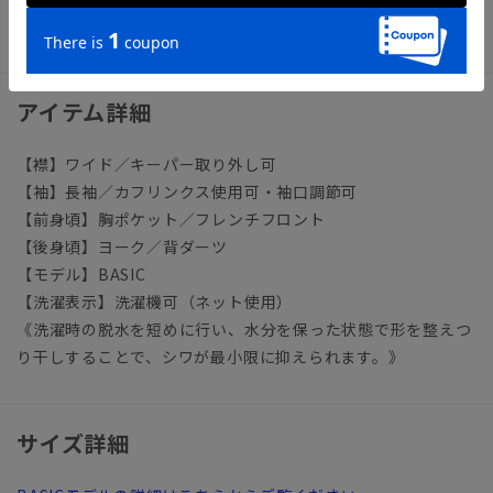
ビジネス ワイシャツ イージーケア 形態安定
アイテム詳細
【襟】ワイド／キーパー取り外し可
【袖】長袖／カフリンクス使用可・袖口調節可
【前身頃】胸ポケット／フレンチフロント
【後身頃】ヨーク／背ダーツ
【モデル】BASIC
【洗濯表示】洗濯機可（ネット使用）
《洗濯時の脱水を短めに行い、水分を保った状態で形を整えつ
り干しすることで、シワが最小限に抑えられます。》
サイズ詳細