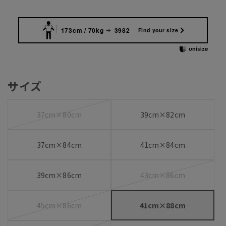
173cm / 70kg
3982
Find your size
サイズ
37cm×80cm
39cm×82cm
37cm×84cm
41cm×84cm
39cm×86cm
43cm×86cm
45cm×86cm
41cm×88cm