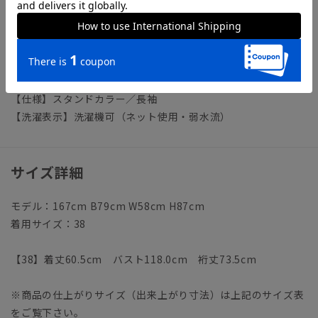
＊セット着用可（ジャケット、パンツ、スカートは別売りとな
ります。）
ジャケット：AT4108J1 パンツ：AT4108P1 スカート：
AT4108S1
【仕様】スタンドカラー／長袖
【洗濯表示】洗濯機可（ネット使用・弱水流）
サイズ詳細
モデル：167cm B79cm W58cm H87cm
着用サイズ：38
【38】着丈60.5cm バスト118.0cm 裄丈73.5cm
※商品の仕上がりサイズ（出来上がり寸法）は上記のサイズ表
をご覧下さい。