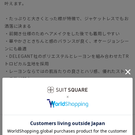
叶えます。
・たっぷりと大きくとった襟が特徴で、ジャケットレスでもお
洒落に決まる
・前開き仕様のためヘアメイクをした後でも着用しやすい
・華やかさときちんと感のバランスが良く、オケージョンシー
ンにも最適
・DELEGANT社のポリエステルとレーヨンを組み合わせたTR
トロピカル生地を採用
・レーヨンならではの肌当たりの良さとハリ感、優れたストレ
ッチ性が魅力
・同素材のアイテムと組み合わせたセットアップスタイルも◎
トップス オフィスカジュアル
アイテム詳細