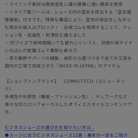
・ライニング素材は吸放湿性に優れ摩擦に強い豚革を使用
・イタリア製ソールは、シューズ内の空気を排出する「空気循
環機能」付きです。特殊な構造により、空気の排出をしながら
も雨水の侵入はブロック！ 合成ゴムを使用することで、クッ
ション性・屈曲性・耐滑性も備えました
・3Eワイズで長時間履いても疲れにくいうえ、羽根の両サイド
に仕込んだ蛇腹ゴムで着脱も楽々◎
・革の裁断やパーツの縫製、成形から底づけまで全ての工程を
国内の工場で完成させた「MADE IN JAPAN」のアイテム
【ショップインブランド】 COMMUTECH（コミューテッ
ク）
多様性や利便性（機能・ファッション性）、テレワークなど
様々な切り口へフォーカスしたオフィススタイルコンテンツで
す。
ビジネスシューズの選び方を知りたい方は...
◆スーツに合うビジネスシューズ12選｜基本の一足をご紹介