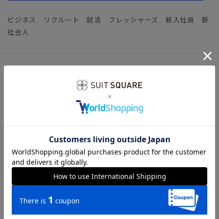
ビジネス リクルート 就活 フレッシャーズ 新入社員 新
社会人
アイテム詳細
【仕様】ストレートチップ／内羽根5アイレット
【木型】ブリティッシュ／ラウンドトゥ
【足幅】3E
【製法】セメント製法
【製造】革の裁断と、裁断されたパーツの縫製、また成形と底
付け、仕上げまでの全工程を全て国内の工場にて製造している
MADE IN JAPANのシューズです。
※靴内部の革は色落ちする可能性がございます。薄い色のソッ
クスはお避け下さいますようお願い致します。
※インソールに刻印されているブランドロゴは、ロゴ・色とも