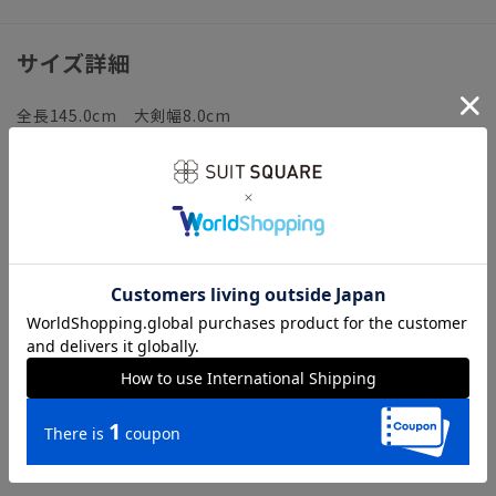
サイズ詳細
全長145.0cm 大剣幅8.0cm
※商品の仕上がりサイズ（出来上がり寸法）は上記のサイズ表
をご覧下さい。
※同サイズまたは同一商品でも、生産の過程で個体差や着用感
の違いが生じる場合がございます。
※商品画像はできる限り実際の色に近づけて掲載しております
が、パソコン環境により色味に誤差が生じる場合がございま
す。予めご了承下さいませ。
※セール商品のため、セットアップ対応商品や一部カラーの販
売を終了している可能性がございます。
※カラーによりセール価格が異なる場合がございます。予めご
了承下さいませ。