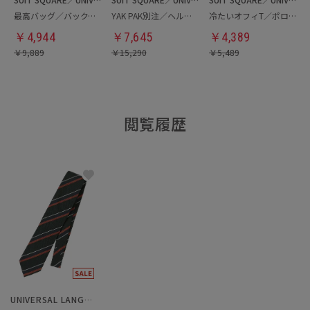
最高バッグ／バックパック
YAK PAK別注／ヘルメットバッグ
冷たいオフィT／ポロシャツ
￥
4,944
￥
7,645
￥
4,389
￥
9,889
￥
15,290
￥
5,489
閲覧履歴
UNIVERSAL LANGUAGE