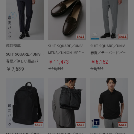
SUIT SQUARE／UNIVERSAL LANGUAGE
SUIT SQUARE／UNIVERSAL LANGUAGE
MENS／UNION IMPERIAL監修／コインローファー
春夏／テーパードパンツ
SUIT SQUARE／UNIVERSAL LANGUAGE
春夏／涼しい最高パンツ
￥
11,473
￥
6,152
￥
7,689
￥
16,390
￥
8,789
SUIT SQUARE／UNIVERSAL LANGUAGE
SUIT SQUARE／UNIVERSAL LANGUAGE
SUIT SQUARE／UNIVERSAL LANGUAGE