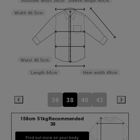
Sleeve length
60cm
Shoulder width
38cm
Width
46.5cm
Waist
40.5cm
Length
64cm
Hem width
48cm
36
38
40
42
158cm 51kgRecommended
38
Find out more on your body