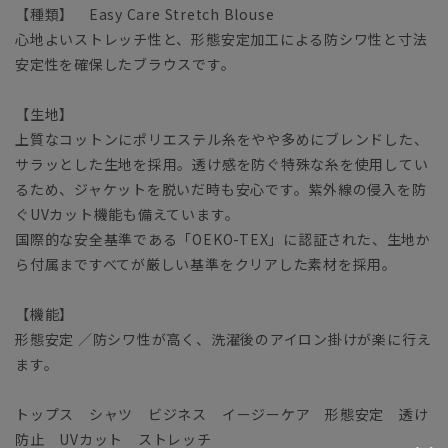
【種類】 Easy Care Stretch Blouse
心地よいストレッチ性と、形態安定加工による防シワ性と寸法
安定性を確保したブラウスです。
【生地】
上質なコットンにポリエステル糸をやや多めにブレンドした、
サラッとした生地を採用。透け感を防ぐ特殊な糸を使用してい
るため、ジャケットを脱いだ時も安心です。紫外線の侵入を防
ぐUVカット機能も備えています。
国際的な安全基準である「OEKO-TEX」に認証された、生地か
ら付属まですべてが厳しい基準をクリアした素材を採用。
【機能】
形態安定 ／防シワ性が高く、洗濯後のアイロン掛けが楽に行え
ます。
トップス シャツ ビジネス イージーケア 形態安定 透け
防止 UVカット ストレッチ