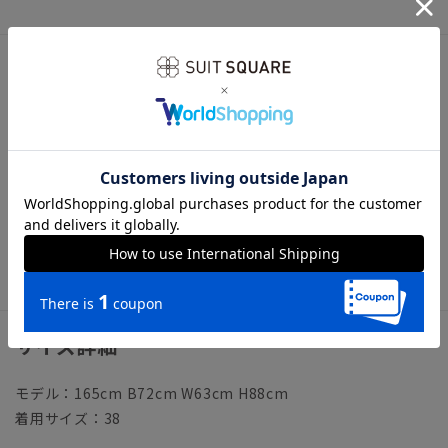
アイテム詳細
【襟】レギュラー
【袖】長袖
【前身頃】プラケットフロント／バストダーツ
【後身頃】背ダーツ
【洗濯表示】洗濯機可（ネット使用）
《洗濯時の脱水を短めに行い、水分を保った状態で形を整えつ
り干しすることで、シワが最小限に抑えられます》
サイズ詳細
モデル：165cm B72cm W63cm H88cm
着用サイズ：38