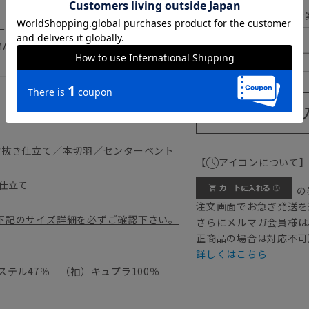
185cm
入荷
ーケア 形態安定 冠婚葬祭 礼服 結婚
AL 成人式
190cm
背抜き仕立て／本切羽／センターベント
【
アイコンについて
仕立て
の
注文画面でお急ぎ発送を
下記のサイズ詳細を必ずご確認下さい。
さらにメルマガ会員様は
正商品の場合は対応不可
詳しくはこちら
テル47％ （袖）キュプラ100％