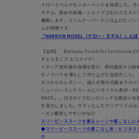
ナローラペルやセンターベントを採用した、モ
モデル。狭めの肩幅・シェイプされたウエスト
構築します。スリムテーパードに仕上げたパン
ムが特徴です。
「NARROW MODEL（ナロー・モデル）」とは
【生地】 Biellano Finish for Cerim
チェルモニア エコメイド）
イタリア技術者の指導を受け、原料選定から紡
のノウハウを導入して作り上げた生地のこと。「C
ネスからセレモニー、成人式等の式典までカバ
ニュージーランドウールにリサイクル素材・RE
MADE」。19.0マイクロンのリッチな風合い
を両立しました。サラッとしたクリアツイルは
ーズン着用しやすいのも◎
スリーピーススーツを着るシーンや着こなしにお悩
◆スリーピーススーツの着こなし術｜ビジネス
介