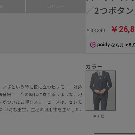
細
レビュー
／2つボタン
￥26,8
￥38,390
なら
月々8,
カラー
。いざという時に役に立つセレモニー対応
再登場！ 今の時代に寄り添うような、地
レがついたお得なスリーピースは、セレモ
いたい時も重宝。生地の汎用性を生かした、
ネイビー