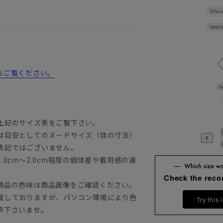
Shou
Widt
からご覧ください。
W
上記のサイズ表をご覧下さい。
は目安としてのヌードサイズ（体の寸法）
A3
A4
A5
A6
A7
A8
A9
AB3
AB4
AB5
A
表記ではございません。
0cm～2.0cm程度の個体差や着用感の違
Check the rec
商品の色味は商品画像をご確認ください。
載しておりますが、パソコン環境により色
Try this 
承下さいませ。