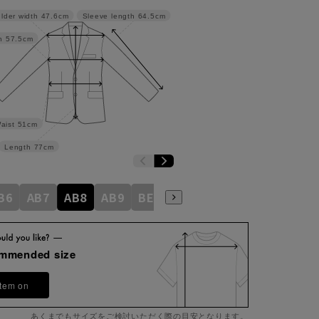
lder width
47.6cm
Sleeve length
64.5cm
h
57.5cm
aist
51cm
Length
77cm
B6
AB7
AB8
AB9
BE3
BE4
BE5
BE6
BE7
ommended size
item on
あくまでもサイズをご検討いただく際の目安となります。