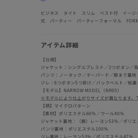
ビジネス タイト スリム ベスト付 イージ
式 パーティー パーティーフォーマル FORM
アイテム詳細
【仕様】
ジャケット：シングルブレスト／2つボタン／
パンツ：ノータック／テーパード／膝まで裏地
ジレ：6つボタン5つ掛け／バックベルト／総裏
【モデル】NARROW MODEL（NR05）
※モデルにより仕上がりサイズが異なります。
【柄】マイクロパターン
【素材】ポリエステル60％／ウール40％
ジャケット裏地：（胴）レーヨン53％／ポリエス
パンツ裏地：ポリエステル100％
ジレ裏地：レーヨン53％／ポリエステル47％