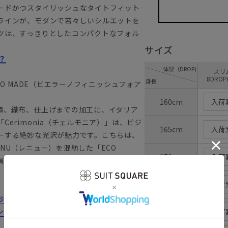
ードかつスタイリッシュなタイトフィット
ラインが、モダンで若々しいシルエットを
ツは、すっきりとしたコンパクトなフォル
サイズ
？
体型（DROP)
ス
8DROP
身長
onia ECO MADE（ビエラーノフィニッシュフォア
160cm
入荷
績、織布、仕上げまでの加工に、イタリア
erimonia（チェルモニア）」は、ビジ
165cm
入荷
ーする絶妙な光沢が魅力です。こちらは、
NU（レニュー）を混紡した「ECO
170cm
入荷
を損なうことなく、動物や地球環境への配慮
、ストレッチ性に優れているうえロングシ
175cm
入荷
みの方は...
シーンにおすすめのコーディネートをご紹
180cm
入荷