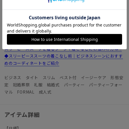
セレモニー、成人式等の式典までカバーする絶妙な光沢が魅力
です。こちらは、ニュージーランドウールにリサイクル素材・
RENU（レニュー）を混紡した「ECO MADE」。19.0マイクロ
ンのリッチな風合いを損なうことなく、動物や地球環境への配
慮を両立しました。サラッとしたクリアツイルは、ストレッチ
性に優れているうえロングシーズン着用しやすいのも◎
スリーピーススーツを着るシーンや着こなしにお悩みの方は...
◆スリーピーススーツの着こなし術｜ビジネスシーンにおすす
めのコーディネートをご紹介
ビジネス タイト スリム ベスト付 イージーケア 形態安
定 冠婚葬祭 礼服 結婚式 パーティー パーティーフォー
マル FORMAL 成人式
アイテム詳細
【仕様】