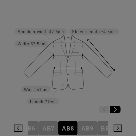
Shoulder width
47.6cm
Sleeve length
64.5cm
Width
57.5cm
Waist
51cm
Length
77cm
AB5
AB6
AB7
AB8
AB9
BE3
BE4