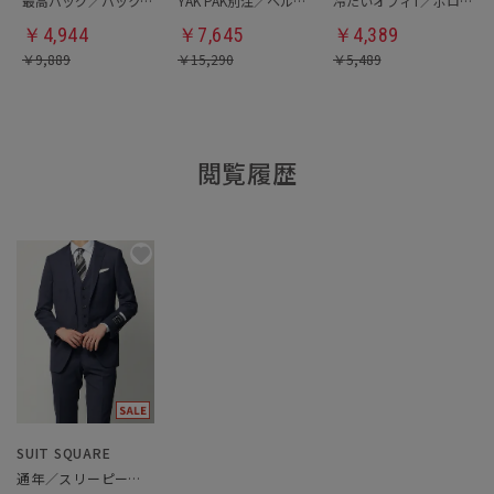
最高バッグ／バックパック
YAK PAK別注／ヘルメットバッグ
冷たいオフィT／ポロシャツ
￥
4,944
￥
7,645
￥
4,389
￥
9,889
￥
15,290
￥
5,489
閲覧履歴
SUIT SQUARE
通年／スリーピーススーツ／フォーマル兼用