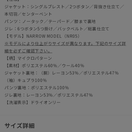
ジャケット：シングルブレスト／2つボタン／背抜き仕立て／
本切羽／センターベント
パンツ：ノータック／テーパード／膝まで裏地
ジレ：6つボタン5つ掛け／バックベルト／総裏仕立て
【モデル】NARROW MODEL（NR05）
※モデルにより仕上がりサイズが異なります。下記のサイズ詳
細を必ずご確認下さい。
【柄】マイクロパターン
【素材】ポリエステル60％／ウール40％
ジャケット裏地：（胴）レーヨン53％／ポリエステル47％
（袖）キュプラ100％
パンツ裏地：ポリエステル100％
ジレ裏地：レーヨン53％／ポリエステル47％
【洗濯表示】ドライオンリー
サイズ詳細