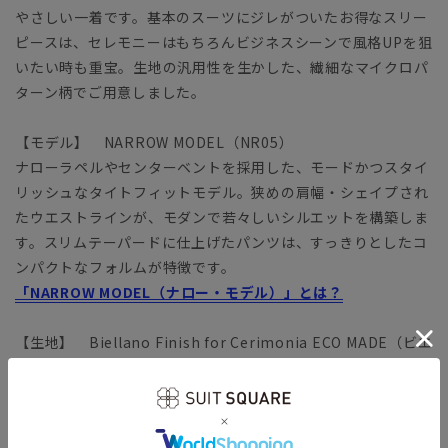
やさしい一着です。基本のスーツにジレがついたお得なスリー
ピースは、セレモニーはもちろんビジネスシーンで風格UPを狙
いたい時も重宝。生地の汎用性を生かした、繊細なマイクロパ
ターン柄でご用意しました。
【モデル】 NARROW MODEL（NR05）
ナローラペルやセンターベントを採用した、モードかつスタイ
リッシュなタイトフィットモデル。狭めの肩幅・シェイプされ
たウエストラインが、モダンで若々しいシルエットを構築しま
す。スリムテーパードに仕上げたパンツは、すっきりとしたコ
ンパクトなフォルムが特徴です。
「NARROW MODEL（ナロー・モデル）」とは？
【生地】 Biellano Finish for Cerimonia ECO MADE（ビエ
ラーノフィニッシュフォアチェルモニア エコメイド）
イタリア技術者の指導を受け、原料選定から紡績、織布、仕上
げまでの加工に、イタリアのノウハウを導入して作り上げた生
地のこと。「Cerimonia（チェルモニア）」は、ビジネスから