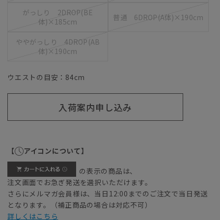
がっしり 2DROP(BE
普通 6DROP(A体)×190cm
体)×185cm
ややがっしり 4DROP(AB
体)×190cm
ウエストの目安：
84
cm
入荷案内申し込み
【
アイコンについて】
の表示の商品は、
注文画面でお急ぎ発送を選択いただけます。
さらにメルマガ会員様は、当日12:00までのご注文で当日発送
となります。（補正商品の場合は対応不可）
詳しくはこちら