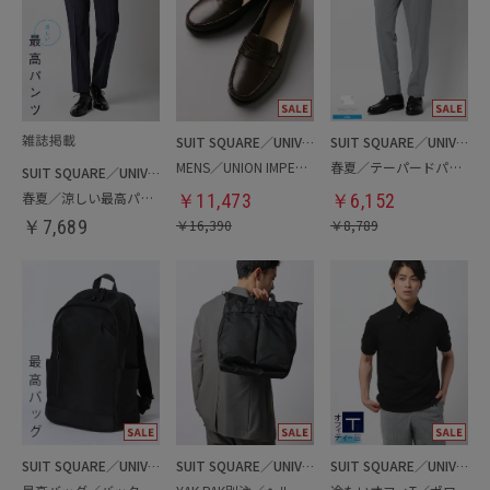
SUIT SQUARE／UNIVERSAL LANGUAGE
SUIT SQUARE／UNIVERSAL LANGUAGE
MENS／UNION IMPERIAL監修／コインローファー
春夏／テーパードパンツ
SUIT SQUARE／UNIVERSAL LANGUAGE
春夏／涼しい最高パンツ
￥
11,473
￥
6,152
￥
7,689
￥
16,390
￥
8,789
SUIT SQUARE／UNIVERSAL LANGUAGE
SUIT SQUARE／UNIVERSAL LANGUAGE
SUIT SQUARE／UNIVERSAL LANGUAGE