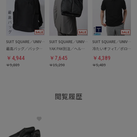
SUIT SQUARE／UNIVERSAL LANGUAGE
SUIT SQUARE／UNIVERSAL LANGUAGE
SUIT SQUARE／UNIVERSAL LANGUAGE
最高バッグ／バックパック
YAK PAK別注／ヘルメットバッグ
冷たいオフィT／ポロシャツ
￥
4,944
￥
7,645
￥
4,389
￥
9,889
￥
15,290
￥
5,489
閲覧履歴