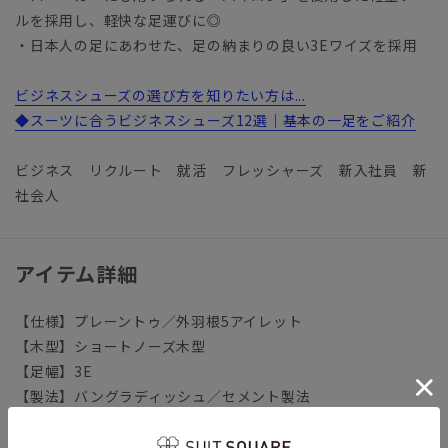
ルを採用し、軽快な足運びに◎
・日本人の足にあわせた、足の納まりの良い3Eワイズを採用
ビジネスシューズの選び方を知りたい方は...
◆スーツに合うビジネスシューズ12選｜基本の一足をご紹介
ビジネス リクルート 就活 フレッシャーズ 新入社員 新
社会人
アイテム詳細
【仕様】プレーントゥ／外羽根5アイレット
【木型】ショートノーズ木型
【足幅】3E
【製法】バングラディッシュ／セメント製法
※靴内部の革は色落ちする可能性がございます。薄い色のソッ