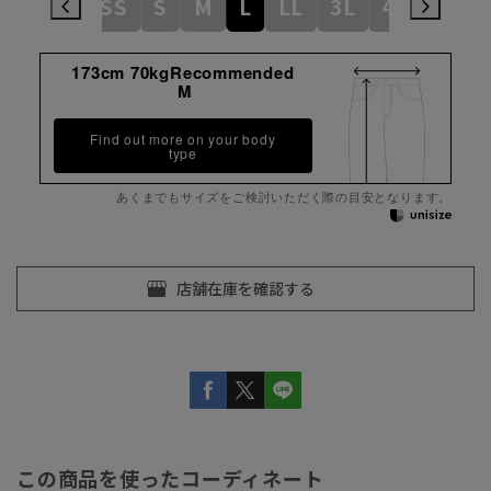
3S
SS
S
M
L
LL
3L
4L
5L
173cm 70kgRecommended
M
Find out more on your body
type
あくまでもサイズをご検討いただく際の目安となります。
この商品を使ったコーディネート