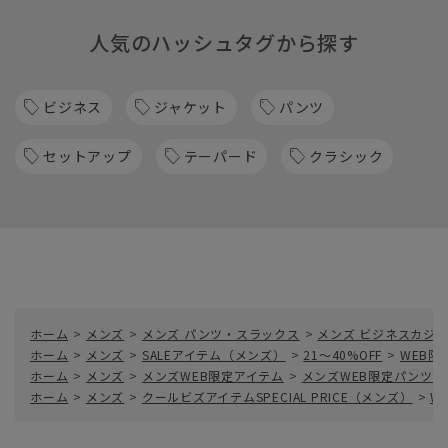
人気のハッシュタグから探す
ビジネス
ジャケット
パンツ
セットアップ
テーパード
クラシック
ホーム
>
メンズ
>
メンズ パンツ・スラックス
>
メンズ ビジネスカジ
ホーム
>
メンズ
>
SALEアイテム（メンズ）
>
21～40%OFF
>
WEB限
ホーム
>
メンズ
>
メンズWEB限定アイテム
>
メンズWEB限定パンツ
ホーム
>
メンズ
>
クールビズアイテムSPECIAL PRICE（メンズ）
>
W