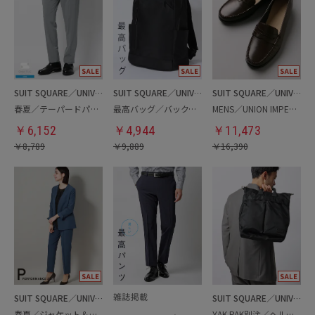
SUIT SQUARE／UNIVERSAL LANGUAGE
SUIT SQUARE／UNIVERSAL LANGUAGE
SUIT SQUARE／UNIVERSAL LANGUAGE
春夏／テーパードパンツ
最高バッグ／バックパック
MENS／UNION IMPERIAL監修／コインローファー
￥
6,152
￥
4,944
￥
11,473
￥
8,789
￥
9,889
￥
16,390
SUIT SQUARE／UNIVERSAL LANGUAGE／WHITE
SUIT SQUARE／UNIVERSAL LANGUAGE
春夏／ジャケット＆パンツセットアップ／洗濯ネット付き
YAK PAK別注／ヘルメットバッグ