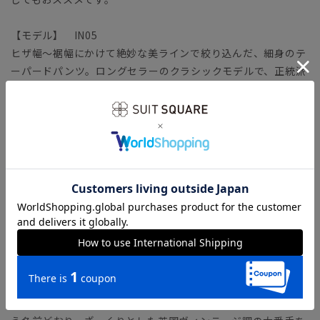
【モデル】 IN05
ヒザ幅～裾幅にかけて絶妙な美ラインで絞り込んだ、細身のテ
ーパードパンツ。ロングセラーのクラシックモデルで、正統派
ジャケットとも好相性。ヒップ周りの適度なゆとりで動きやす
さも体感できます。
【生地ブランド】 VITALE BARBERIS CANONICO（ヴィタ
ーレ・バルべリス・カノニコ）
1936年イタリア・ビエラ地区にて創業の、イタリアを代表する
生地ブランド。糸の紡績から生地までを一貫して生産すること
により、高品質で優れたコストパフォーマンスを実現していま
す。
カノニコ社が特別に交配して生まれた“21マイクロンウール”を
使用した「ラスティックトロピカル」を使用。防シワ性・通気
性が高く、ドライタッチな風合いで高温多湿な日本のビジネス
シーンにはぴったりの生地。「ラスティック（素朴な）」とい