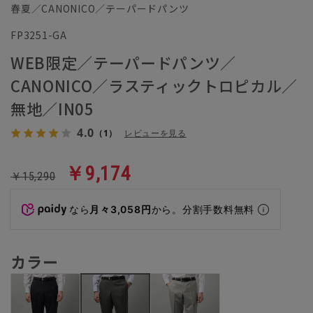
春夏／CANONICO／テーパードパンツ
FP3251-GA
WEB限定／テーパードパンツ／
CANONICO／ラスティックトロピカル／
無地／IN05
4.0
（1）
レビューを見る
￥9,174
￥15,290
なら
月々3,058円
から。分割手数料無料
カラー