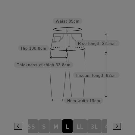
Waist
85cm
Rise length
22.5cm
Hip
100.8cm
Thickness of thigh
33.8cm
Inseam length
92cm
Hem width
19cm
3S
SS
S
M
L
LL
3L
4L
5L