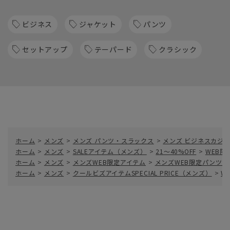
ビジネス
ジャケット
パンツ
セットアップ
テーパード
クラシック
ホーム
>
メンズ
>
メンズ パンツ・スラックス
>
メンズ ビジネスカジ
ホーム
>
メンズ
>
SALEアイテム（メンズ）
>
21～40%OFF
>
WEB限
ホーム
>
メンズ
>
メンズWEB限定アイテム
>
メンズWEB限定パンツ
ホーム
>
メンズ
>
クールビズアイテムSPECIAL PRICE（メンズ）
>
W