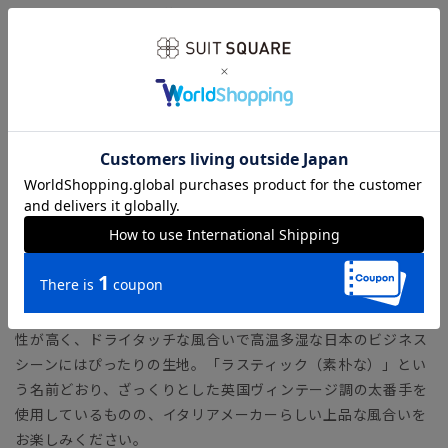
ヒザ幅～裾幅にかけて絶妙な美ラインで絞り込んだ、細身のテ
ーパードパンツ。ロングセラーのクラシックモデルで、正統派
ジャケットとも好相性。ヒップ周りの適度なゆとりで動きやす
さも体感できます。
【生地ブランド】 VITALE BARBERIS CANONICO（ヴィタ
ーレ・バルべリス・カノニコ）
1936年イタリア・ビエラ地区にて創業の、イタリアを代表する
生地ブランド。糸の紡績から生地までを一貫して生産すること
により、高品質で優れたコストパフォーマンスを実現していま
す。
カノニコ社が特別に交配して生まれた“21マイクロンウール”を
使用した「ラスティックトロピカル」を使用。防シワ性・通気
性が高く、ドライタッチな風合いで高温多湿な日本のビジネス
シーンにはぴったりの生地。「ラスティック（素朴な）」とい
う名前どおり、ざっくりとした英国ヴィンテージ調の太番手を
使用しているものの、イタリアメーカーらしい上品な風合いを
お楽しみください。