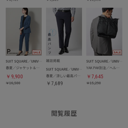
SUIT SQUARE／UNIVERSAL LANGUAGE／WHITE
SUIT SQUARE／UNIVERSAL LANGUAGE
春夏／ジャケット＆パンツセットアップ／洗濯ネット付き
YAK PAK別注／ヘルメットバッグ
SUIT SQUARE／UNIVERSAL LANGUAGE
春夏／涼しい最高パンツ
￥
9,900
￥
7,645
￥
16,500
￥
7,689
￥
15,290
閲覧履歴