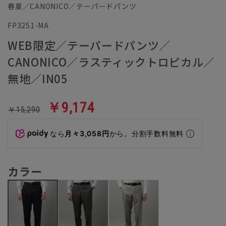
春夏／CANONICO／テーパードパンツ
FP3251-MA
WEB限定／テーパードパンツ／
CANONICO／ラスティックトロピカル／
無地／IN05
￥9,174
￥15,290
なら
月々3,058円
から。分割手数料無料
カラー