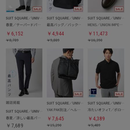
SUIT SQUARE／UNIVERSAL LANGUAGE
SUIT SQUARE／UNIVERSAL LANGUAGE
SUIT SQUARE／UNIVERSAL LANGUAGE
春夏／テーパードパンツ
最高バッグ／バックパック
MENS／UNION IMPERIAL監修／コインローファー
￥
6,152
￥
4,944
￥
11,473
￥
8,789
￥
9,889
￥
16,390
SUIT SQUARE／UNIVERSAL LANGUAGE
SUIT SQUARE／UNIVERSAL LANGUAGE
YAK PAK別注／ヘルメットバッグ
冷たいオフィT／ポロシャツ
SUIT SQUARE／UNIVERSAL LANGUAGE
春夏／涼しい最高パンツ
￥
7,645
￥
4,389
￥
7,689
￥
15,290
￥
5,489