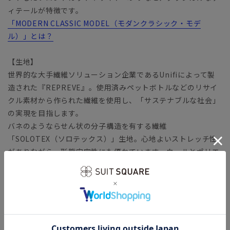
ィテールが特徴です。
「MODERN CLASSIC MODEL（モダンクラシック・モデ
ル）」とは？
【生地】
世界的な大手繊維ソリューション企業であるUnifiによって製
造された『REPREVE』。使用済みペットボトルなどのリサイ
クル素材から作られた繊維を使用し、「サステナブルな社会」
の実現を目指します。
バネのようならせん状の分子構造を有する繊維
「SOLOTEX（ソロテックス）」生地。心地よいストレッチ性
がありながら、形態安定性にも優れています。ウールとポリエ
ステルをバランスよく配合することで高級感を保ちながら耐久
性も実現。さらっと滑らかなツイル生地は、幅広いシーズンに
対応可能です。
【機能】
ウォッシャブル／汚れてもご家庭で簡単にお洗濯が可能です。