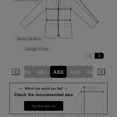
Waist
50.8cm
Length
77cm
AB5
AB6
AB7
AB8
AB9
BE3
BE4
Check the recommended size
Try this item on