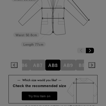
Waist
50.8cm
Length
77cm
AB5
AB6
AB7
AB8
AB9
BE3
BE4
Check the recommended size
Try this item on