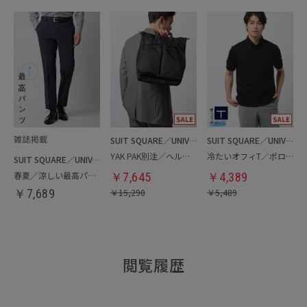
SUIT SQUARE／UNIVERSAL LANGUAGE
SUIT SQUARE／UNIVERSAL LANGUAGE
YAK PAK別注／ヘルメットバッグ
冷たいオフィT／ポロシャツ
SUIT SQUARE／UNIVERSAL LANGUAGE
春夏／涼しい最高パンツ
￥
7,645
￥
4,389
￥
7,689
￥
15,290
￥
5,489
閲覧履歴