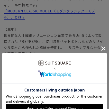
ィテールが特徴です。
「MODERN CLASSIC MODEL（モダンクラシック・モデ
ル）」とは？
【生地】
世界的な大手繊維ソリューション企業であるUnifiによって製
造された『REPREVE』。使用済みペットボトルなどのリサイ
クル素材から作られた繊維を使用し、「サステナブルな社会」
の実現を目指します。
バネのようならせん状の分子構造を有する繊維
「SOLOTEX（ソロテックス）」生地。心地よいストレッチ性
がありながら、形態安定性にも優れています。ウールとポリエ
ステルをバランスよく配合することで高級感を保ちながら耐久
性も実現。さらっと滑らかなツイル生地は、幅広いシーズンに
対応可能です。
【機能】
ウォッシャブル／汚れてもご家庭で簡単にお洗濯が可能です。