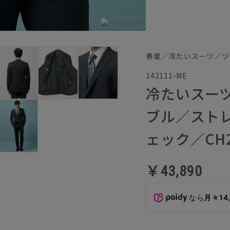
春夏／冷たいスーツ／ツ
142111-ME
冷たいスー
ブル／スト
ェック／CH
￥43,890
なら
月々14