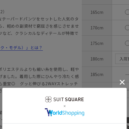
22）
165cm
なテーパードパンツをセットした人気のタ
ら、軽めの副資材で窮屈さを感じさせませ
170cm
ツなど、クラシカルなディテールが特徴で
175cm
ラシック・モデル）」とは？
180cm
入荷
ポリエステルよりも細い糸を使用し、軽や
185cm
げました。着用した際にひんやり冷たく感
も重宝◎ グッと伸びる2WAYストレッチ
190cm
さんなファブリックです。
ウエストの目安：
72
cm
濯が可能です。
スピードで汗を吸収・蒸散し、肌表面を常にド
ラリと快適な着用感を実現します。