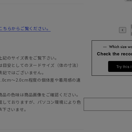
詳細はこちらからご覧ください。
A3
A4
A5
A6
A7
A8
A9
AB3
AB4
AB5
A
Check the rec
上記のサイズ表をご覧下さい。
は目安としてのヌードサイズ（体の寸法）
Try this 
表記ではございません。
0cm～2.0cm程度の個体差や着用感の違
商品の色味は商品画像をご確認ください。
載しておりますが、パソコン環境により色
承下さいませ。