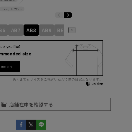
Length
77cm
B6
AB7
AB8
AB9
BE3
BE4
BE5
BE6
BE7
ommended size
item on
あくまでもサイズをご検討いただく際の目安となります。