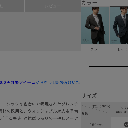
カラー
細
レビュー
グレー
ネイビ
,000円対象アイテム
からもう1着お選びいた
サイズ
！ シックな色合いで表現されたグレンチ
体型（DROP)
ス
素材の採用と、ウォッシャブル対応＆予備
8DROP
身長
の“汗と暑さ”対策ばっちりの一押しスーツ
160cm