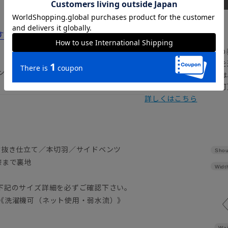
【
アイコンについて
すすめ12選！コスパのいい選び方や洗い方
の
注文画面でお急ぎ発送を
ンツ2本
さらにメルマガ会員様は
正商品の場合は対応不可
詳しくはこちら
背抜き仕立て／本切羽／サイドベンツ
Shou
膝まで裏地
Widt
）
下記のサイズ詳細を必ずご確認下さい。
《洗濯機可（ネット使用・弱水流）》
Wai