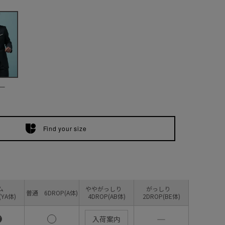
ー
Find your size
リム
ややがっしり
がっしり
普通 6DROP(A体)
(YA体)
4DROP(AB体)
2DROP(BE体)
―
入荷案内