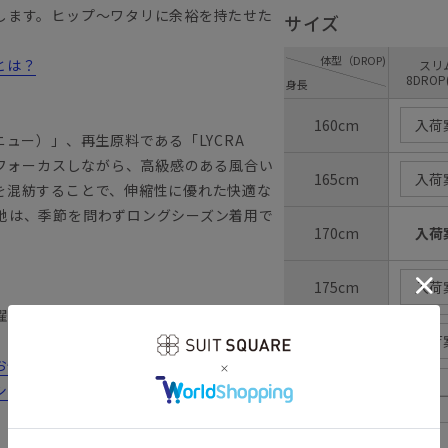
します。ヒップ～ワタリに余裕を持たせた
サイズ
体型（DROP)
とは？
ス
8DROP
身長
160cm
入荷
ュー）」、再生原料である「LYCRA
にフォーカスしながら、高級感のある風合い
165cm
入荷
を混紡することで、伸縮性に優れた快適な
地は、季節を問わずロングシーズン着用で
170cm
入荷
175cm
入荷
濯が可能です。
180cm
入荷
みの方は...
シーンにおすすめのコーディネートをご紹
185cm