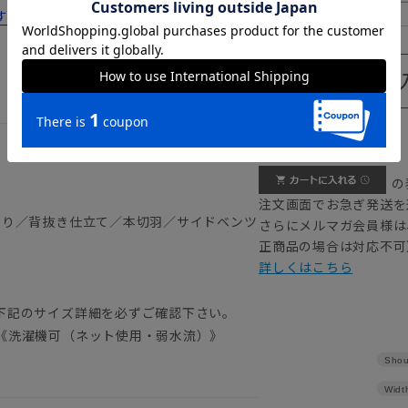
190cm
すすめ12選！コスパのいい選び方や洗い方
 結婚式 成人式
【
アイコンについて
の
注文画面でお急ぎ発送を
返り／背抜き仕立て／本切羽／サイドベンツ
さらにメルマガ会員様は
正商品の場合は対応不可
詳しくはこちら
下記のサイズ詳細を必ずご確認下さい。
《洗濯機可（ネット使用・弱水流）》
Shou
Widt