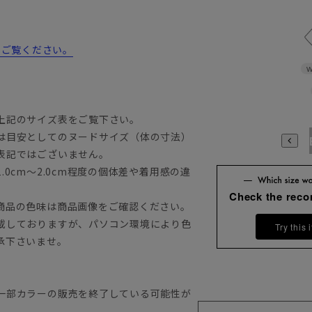
からご覧ください。
W
上記のサイズ表をご覧下さい。
は目安としてのヌードサイズ（体の寸法）
A3
A4
A5
A6
A7
A8
A9
AB3
AB4
AB5
A
表記ではございません。
0cm～2.0cm程度の個体差や着用感の違
Check the rec
商品の色味は商品画像をご確認ください。
載しておりますが、パソコン環境により色
Try this 
承下さいませ。
一部カラーの販売を終了している可能性が