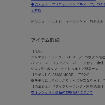
◆洗えるスーツ（ウォッシャブルスーツ）のお
を解説
ビジネス ベスト付 イージーケア 形態安定
アイテム詳細
【仕様】
ジャケット：シングルブレスト／3つボタン段
パンツ：ノータック／テーパード／膝まで裏地
ジレ：5つボタン／サイドベルト／総裏仕立て
【モデル】CLASSIC MODEL（TR24）
※モデルにより仕上がりサイズが異なります。
【洗濯表示】ドライクリーニング・家庭洗濯可
ウォッシャブル商品のお取扱いについて