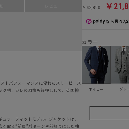
￥21,8
細
レビュー
￥43,890
なら
月々7,
カラー
コストパフォーマンスに優れたスリーピース
グレ
ネイビー
ック柄。ジレの風格も後押しして、英国紳
ギュラーフィットモデル。ジャケットは、
広く取る“前肩”パターンや前振りにした袖