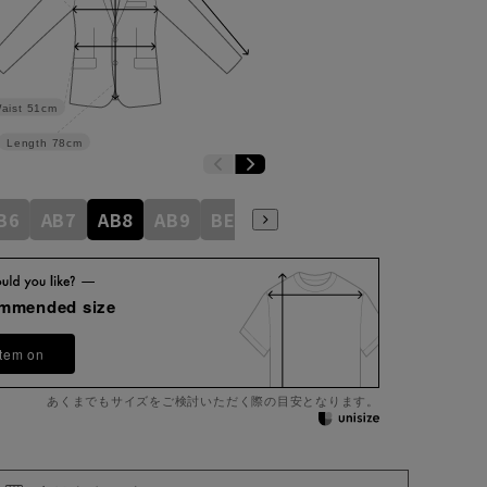
aist
51cm
Length
78cm
B6
AB7
AB8
AB9
BE3
BE4
BE5
BE6
BE7
ommended size
item on
あくまでもサイズをご検討いただく際の目安となります。