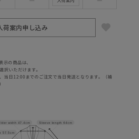
―
―
―
入荷案内
入荷案内申し込み
】
表示の商品は、
選択いただけます。
、当日12:00までのご注文で当日発送となります。（補
）
lder width
47.4cm
Sleeve length
64cm
h
57.5cm