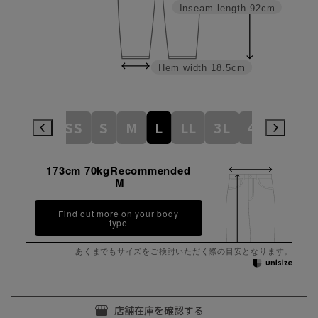
Inseam length
92cm
Hem width
18.5cm
SS
S
M
L
LL
3L
4L
173cm 70kgRecommended
M
Find out more on your body
type
あくまでもサイズをご検討いただく際の目安となります。