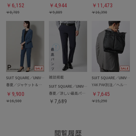
￥
6,152
￥
4,944
￥
11,473
￥
8,789
￥
9,889
￥
16,390
SUIT SQUARE／UNIVERSAL LANGUAGE／WHITE
SUIT SQUARE／UNIVERSAL LANGUAGE
春夏／ジャケット＆パンツセットアップ／洗濯ネット付き
YAK PAK別注／ヘルメットバッグ
SUIT SQUARE／UNIVERSAL LANGUAGE
春夏／涼しい最高パンツ
￥
9,900
￥
7,645
￥
16,500
￥
7,689
￥
15,290
閲覧履歴