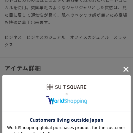
ルトロピカルの倍ほどの太さがある糸で織られたヘビートロピ
カルを使用。英国羊毛のようなジャリジャリとした質感は、見
た目に反して通気性が良く、肌へのペタつき感が無いため夏場
も快適に着用出来ます。
ビジネス ビジネスカジュアル オフィスカジュアル スラッ
クス
アイテム詳細
【仕様】ツータック／テーパード／膝まで裏地
【モデル】JW26
※モデルにより仕上がりサイズが異なります。下記のサイズ詳
細を必ずご確認下さい。
【洗濯表示】ドライオンリー
※こちらの商品は、杢調柄となります。