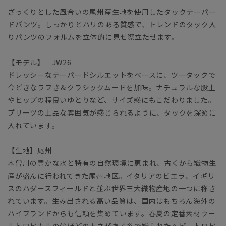
ざっくりとした風合いの尾州産生地を使用したタックテーパー
ドパンツ。しっかりとハリのある質感で、トレンドのタック入
りパンツのフォルムを立体的に見せ際立たせます。
【モデル】 JW26
ドレッシーなテーパードシルエットをベースに、ツータックで
今どきなラフさ＆クラシックムードを加味。ナチュラルな股上
やヒップの程良いゆとりなど、サイズ感にもこだわりました。
プリーツの上品な雰囲気が感じられるように、タックを深めに
入れています。
【生地】尾州
木曽川の豊かな水と特有の自然環境に恵まれ、古くから織物生
産が盛んに行われてきた尾州地区。イタリアのビエラ、イギリ
スのハダースフィールドと並ぶ世界三大織物産地の一つに称さ
れています。生み出される高い品質は、国内はもちろん海外の
ハイブランドからも信頼を集めています。春夏の定番素材ウー