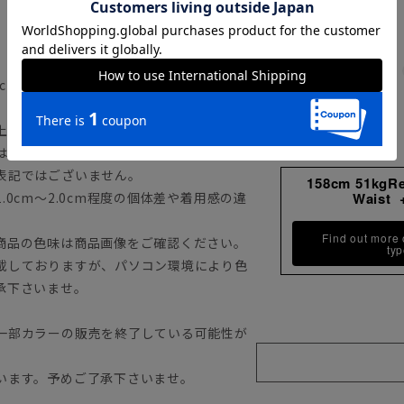
0cm
上記のサイズ表をご覧下さい。
は目安としてのヌードサイズ（体の寸法）
表記ではございません。
158cm 51kgR
0cm～2.0cm程度の個体差や着用感の違
Waist 
Find out more
商品の色味は商品画像をご確認ください。
ty
載しておりますが、パソコン環境により色
承下さいませ。
一部カラーの販売を終了している可能性が
います。予めご了承下さいませ。