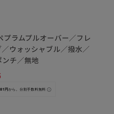
／ペプラムプルオーバー／フレ
ブ／ウォッシャブル／撥水／
ポンチ／無地
5
081円
から。分割手数料無料