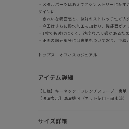
・メタルパーツはあえてアシンメトリーに配す
ザインに
・きれいな表面感と、抜群のストレッチ性が人
・今回はさらに撥水加工も加わり、機能面がア
・1枚でも透けにくく、適度なハリ感があるた
・正面の胸元部分には裏地もついており、下着
トップス オフィスカジュアル
アイテム詳細
【仕様】キーネック／フレンチスリーブ／裏地
【洗濯表示】洗濯機可（ネット使用・弱水流）
サイズ詳細