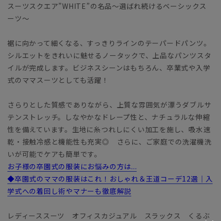
スーツスクエア”WHITE”の名品～選ばれ続けるベーシックス
ーツ～
裾に向かって細くなる、すっきりラインのテーパードパンツ。
シルエットをきれいに魅せるノータックで、上品なパンツスタ
イルが完成します。ビジネスシーンはもちろん、卒業式や入学
式のママスーツとしても活躍！
さらりとした質感でありながら、上質な雰囲気が漂うダブルサ
テンストレッチ。しなやかなドレープ性と、ナチュラルな伸縮
性を備えています。生地に糸つれしにくい加工を施し、吸水速
乾・接触冷感と機能性も充実◎ さらに、ご家庭での洗濯機洗
いが可能でケアも簡単です。
お子様の卒園式の服装にお悩みの方は...
◆卒園式のママの服装はこれ！おしゃれ＆王道コーデ12選｜入
学式への着回し術やマナーも徹底解説
レディーススーツ オフィスカジュアル スラックス くるぶ