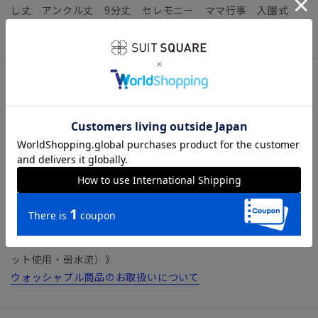
し丈 アンクル丈 9分丈 セレモニー ママ行事 入園式
卒園式 七五三
アイテム詳細
＊セット着用可（ジャケット、スカート、ブラウス、ワンピー
スは別売りとなります。）
ジャケット：T3501J1 スカート：T3501S1 ブラウス：
W3502T1 ワンピース：W3502D1
【仕様】ノータック／テーパード／膝まで裏地
【裾】シングル仕上げ（裾上げは受付対象外となります。）
【洗濯表示】ドライクリーニング・家庭洗濯可《洗濯機可（ネ
ット使用・弱水流）》
ウォッシャブル商品のお取扱いについて