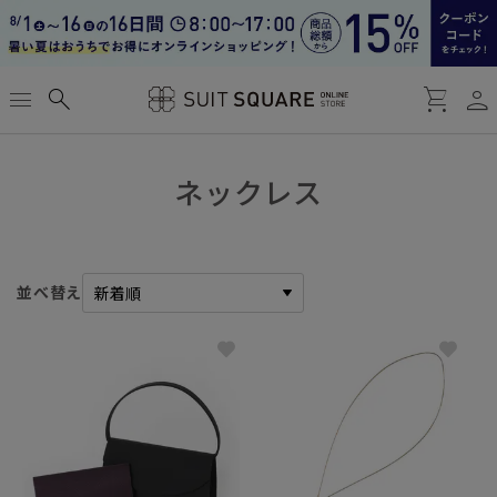
person
menu
search
shopping_cart
ネックレス
並べ替え