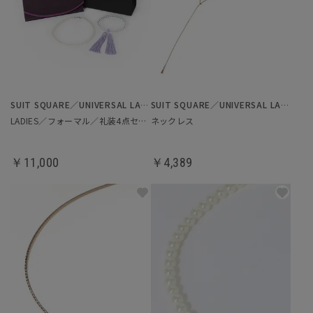
SUIT SQUARE／UNIVERSAL LANGUAGE／WHITE
SUIT SQUARE／UNIVERSAL LANGUAGE／WHITE
LADIES／フォーマル／礼装4点セット
ネックレス
￥11,000
￥4,389