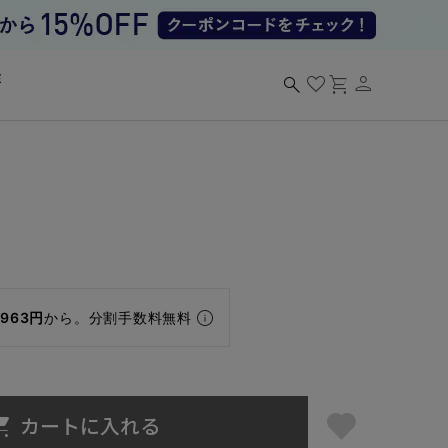
person
search
favorite
shopping_cart
,963円
から。分割手数料無料
カートに入れる