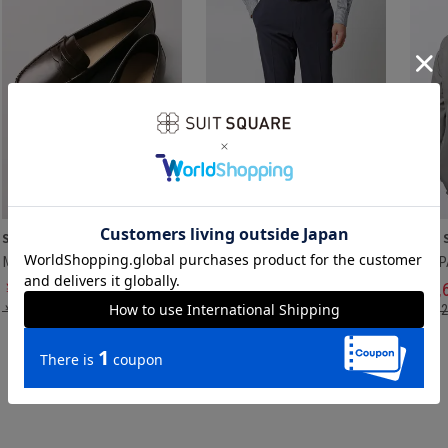
SUIT SQUARE／UNIVERSAL LANGUAGE
MENS／UNION IMPERIAL監修／コインローファー
SUIT SQUARE／UNIVERSAL LANGUAGE
￥
11,473
春夏／涼しい最高パンツ
￥
7,
￥
16,390
￥
15,
￥
7,689
閲覧履歴