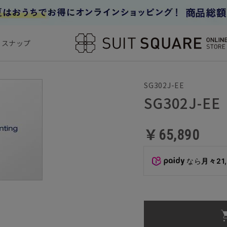
フスナップ
SG302J-EE
SG302J-EE
￥65,890
なら
月々21