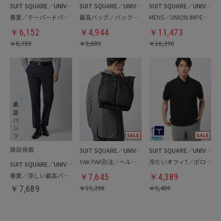
SUIT SQUARE／UNIVERSAL LANGUAGE
SUIT SQUARE／UNIVERSAL LANGUAGE
SUIT SQUARE／UNIVERSAL LANGUAGE
春夏／テーパードパンツ
最高バッグ／バックパック
MENS／UNION IMPERIAL監修／コインローファー
￥
6,152
￥
4,944
￥
11,473
￥
8,789
￥
9,889
￥
16,390
SUIT SQUARE／UNIVERSAL LANGUAGE
SUIT SQUARE／UNIVERSAL LANGUAGE
YAK PAK別注／ヘルメットバッグ
冷たいオフィT／ポロシャツ
SUIT SQUARE／UNIVERSAL LANGUAGE
春夏／涼しい最高パンツ
￥
7,645
￥
4,389
￥
7,689
￥
15,290
￥
5,489