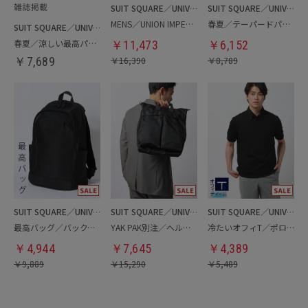
SUIT SQUARE／UNIVERSAL LANGUAGE
SUIT SQUARE／UNIVERSAL LANGUAGE
MENS／UNION IMPERIAL監修／コインローファー
春夏／テーパードパンツ
SUIT SQUARE／UNIVERSAL LANGUAGE
春夏／涼しい最高パンツ
￥
11,473
￥
6,152
￥
7,689
￥
16,390
￥
8,789
SUIT SQUARE／UNIVERSAL LANGUAGE
SUIT SQUARE／UNIVERSAL LANGUAGE
SUIT SQUARE／UNIVERSAL LANGUAGE
最高バッグ／バックパック
YAK PAK別注／ヘルメットバッグ
冷たいオフィT／ポロシャツ
￥
4,944
￥
7,645
￥
4,389
￥
9,889
￥
15,290
￥
5,489