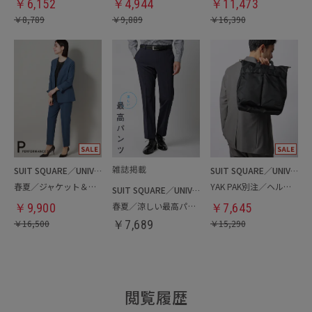
￥
6,152
￥
4,944
￥
11,473
￥
8,789
￥
9,889
￥
16,390
SUIT SQUARE／UNIVERSAL LANGUAGE／WHITE
SUIT SQUARE／UNIVERSAL LANGUAGE
春夏／ジャケット＆パンツセットアップ／洗濯ネット付き
YAK PAK別注／ヘルメットバッグ
SUIT SQUARE／UNIVERSAL LANGUAGE
春夏／涼しい最高パンツ
￥
9,900
￥
7,645
￥
16,500
￥
7,689
￥
15,290
閲覧履歴