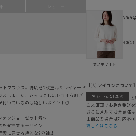
細
レビュー
38(9
40(1
オフホワイト
【
アイコンについて
ットブラウス。身頃を2枚重ねたレイヤード
ラスしました。さらっとしたドライな肌ざ
の
が付いているのも嬉しいポイント◎
注文画面でお急ぎ発送を
さらにメルマガ会員様は
フォンジョーゼット素材
正商品の場合は対応不可
感を発揮するデザイン
詳しくはこちら
華奢に見せる絶妙な9分袖丈