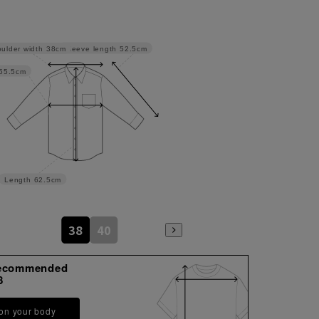
Sleeve length
52.5cm
ulder width
38cm
55.5cm
Length
62.5cm
38
40
ecommended
8
 on your body