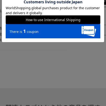
ty
上記のサイズ表をご覧下さい。
0cm～2.0cm程度の個体差や着用感の違
商品の色味は商品画像をご確認ください。
載しておりますが、パソコン環境により色
承下さいませ。