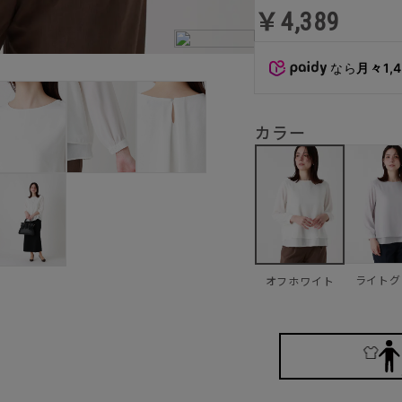
￥4,389
なら
月々1,
カラー
ライトグ
オフホワイト