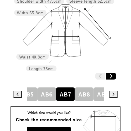
Shoulder width
47.6cm
Sleeve length
62.5cm
Width
55.8cm
Waist
49.8cm
Length
75cm
AB4
AB5
AB6
AB7
AB8
AB9
BE4
Check the recommended size