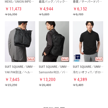
MENS／UNION IMPERIAL監修／コインローファー
最高バッグ／バックパック
春夏／テーパードパンツ
￥
11,473
￥
4,944
￥
6,152
￥
16,390
￥
9,889
￥
8,789
SUIT SQUARE／UNIVERSAL LANGUAGE
SUIT SQUARE／UNIVERSAL LANGUAGE
SUIT SQUARE／UNIVERSAL LANGUAGE
YAK PAK別注／ヘルメットバッグ
Samsonite RED／バックパック
冷たいオフィT／ポロシャツ
￥
7,645
￥
13,200
￥
4,389
￥
15,290
￥
26,400
￥
5,489