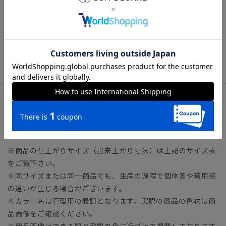
約200ｇ(本体のみ)
■USBケーブル(type-C)
0.7mのケーブルを付属
※ACアダプターは付属していません。DC5V/2A以上のACアダ
プターやPC等のUSB端子へ接続してご利用ください。
サイズ詳細
横幅6.0㎝ 奥行5.5㎝ 高さ17.5cm
※商品の仕上がりサイズ（出来上がり寸法）は上記のサイズ表
をご覧下さい。
※同サイズまたは同一商品でも、生産の過程で個体差や着用感
の違いが生じる場合がございます。
※カラー名は管理用の表記となります。実際の商品の色味は商
品画像をご確認ください。