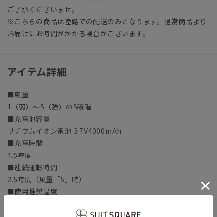
ご了承くださいませ。
※こちらの商品は陸路での配送のみとなります。通常商品より
お届けにお時間がかかる場合がございます。
アイテム詳細
■風量
1（弱）～5（強）の5段階
■充電池容量
リチウムイオン電池 3.7V4000mAh
■充電時間
4.5時間
■連続運転時間
2.5時間（風量「5」時）
■使用推奨温度
5℃～35℃
■質量