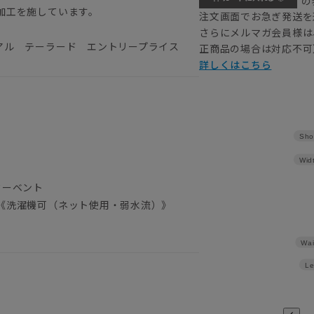
の
加工を施しています。
注文画面でお急ぎ発送を
さらにメルマガ会員様は
アル テーラード エントリープライス
正商品の場合は対応不可
詳しくはこちら
）
Sho
Wid
ターベント
《洗濯機可（ネット使用・弱水流）》
Wai
Le