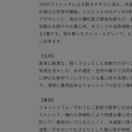
2WAYストレッチによる動きやすさに加え、洗
ね備えた充実の機能。シルエットはボディを4
プがキレイに、高めの腰位置で脚長効果も◎ 
羽織れる軽やかな着心地。オフィスの温度調整
る1着です。落ち着いたチャコールグレーで、
し出来ます。
【生地】
夏場に最適な、軽くさらっとした肌触りのポリ
知見を活かした、糸の選定・生地の織りで天然
に伸びる素材でノンストレスな着心地を体感い
や、清潔に着用出来るウォッシャブル性など機
【機能】
ウォッシャブル／汚れてもご家庭で簡単にお洗
ストレッチ／優れた伸縮性により快適な着心地
防シワ／着用中シワになりにくく、洗濯後に残
速乾／汗をかいてもさらりとした着心地が持続