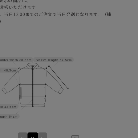
表示の商品は、
選択いただけます。
、当日12:00までのご注文で当日発送となります。（補
）
Sleeve length
57.5cm
ulder width
38.6cm
th
48.5cm
st
43.5cm
ngth
64cm