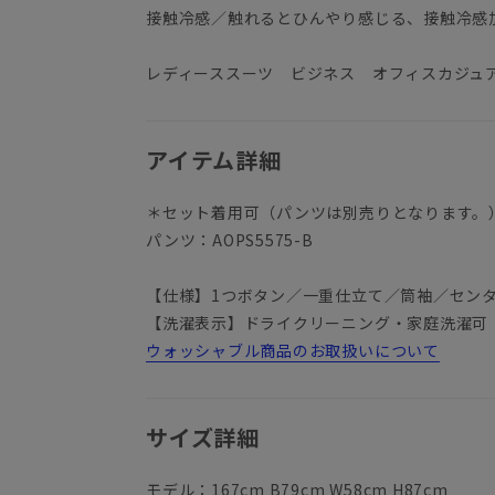
接触冷感／触れるとひんやり感じる、接触冷感
レディーススーツ ビジネス オフィスカジュ
アイテム詳細
＊セット着用可（パンツは別売りとなります。
パンツ：AOPS5575-B
【仕様】1つボタン／一重仕立て／筒袖／セン
【洗濯表示】ドライクリーニング・家庭洗濯可
ウォッシャブル商品のお取扱いについて
サイズ詳細
モデル：167cm B79cm W58cm H87cm