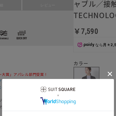
ャブル／接触
細
レビュー
TECHNOLO
￥7,590
なら
月々2,
カラー
ット大賞」アパレル部門受賞！
ツが欲しかった。
スーツ』～
ジーケアな機能にこだわった『みんなのス
チャコール
Vカットと夏に嬉しい機能満載のジャケット