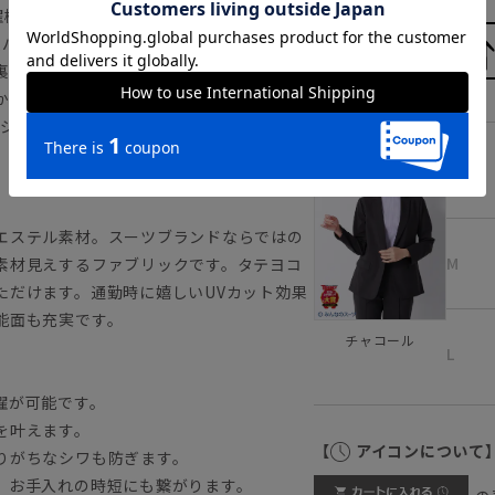
濯機で丸洗いできるウォッシャブル性を兼
枚パネルで切り替えることでウェストシェイ
裏地のない一重仕立てによりシャツ感覚で
から日よけまで、自由な着こなしを楽しめ
ビジネス・式典・行事と様々なシーンで着回
S
エステル素材。スーツブランドならではの
M
素材見えするファブリックです。タテヨコ
ただけます。通勤時に嬉しいUVカット効果
能面も充実です。
チャコール
L
濯が可能です。
を叶えます。
【
アイコンについて
りがちなシワも防ぎます。
、お手入れの時短にも繋がります。