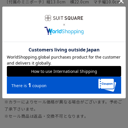
〔付属のミニポーチ〕縦13.0cm 横22.0cm マチ幅10.0cm
※商品の仕上がりサイズ（出来上がり寸法）は上記のサイズ表
をご覧下さい。
※同サイズまたは同一商品でも、生産の過程で1.0cm～2.0cm
程度の個体差や着用感の違いが生じる場合がございます。
※カラー名は管理用の表記となります。実際の商品の色味は商
品画像をご確認ください。
※商品画像はできる限り実際の色に近づけて掲載しております
が、パソコン環境により色味に誤差が生じる場合がございま
す。予めご了承下さいませ。
※セール商品のため、セットアップ対応商品や一部カラーの販
売を終了している可能性がございます。
※カラーによりセール価格が異なる場合がございます。予めご
了承下さいませ。
※セール商品は返品・交換不可となります。