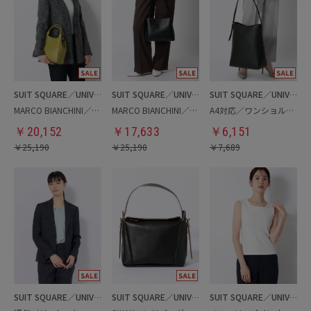
SUIT SQUARE／UNIVERSAL LANGUAGE／WHITE
SUIT SQUARE／UNIVERSAL LANGUAGE／WHITE
SUIT SQUARE／UNIVERSAL LANGUAGE／WHITE
MARCO BIANCHINI／ミニトートバッグ
MARCO BIANCHINI／ハンドバッグ
A4対応／ワンショルダーバッグ
￥
20,152
￥
17,633
￥
6,151
￥
25,190
￥
25,190
￥
7,689
SUIT SQUARE／UNIVERSAL LANGUAGE／WHITE
SUIT SQUARE／UNIVERSAL LANGUAGE／WHITE
SUIT SQUARE／UNIVERSAL LANGUAGE／WHITE