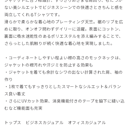
ない美シルエットでビジネスシーンでの快適さときちんと感を
両立してくれるTシャツです。
滑らかで柔らかな着心地のプレーティング天竺。裾のリブを広
めに取り、オンオフ問わずデイリーに活躍。表面にコットン、
裏面に吸水速乾性のあるポリエステルを添え編みすることで、
さらっとした肌触りが続く快適な着心地を実現しました。
・コーディネートしやすい程よい襟の高さのモックネックは、
ジャケットの襟汚れや汗ジミを防止する効果も
・ジャケットを着ても余計なシワの出ない計算された肩、袖の
作り
・1枚で着てもすっきりとしたスマートなシルエット＆バラン
ス良い着丈
・さらにUVカット効果、消臭機能付きのテープを脇下に縫い込
むなど機能面も充実
トップス ビジネスカジュアル オフィスカジュアル