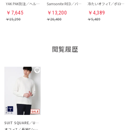
YAK PAK別注／ヘルメットバッグ
Samsonite RED／バックパック
冷たいオフィT／ポロシャツ
￥
7,645
￥
13,200
￥
4,389
￥
15,290
￥
26,400
￥
5,489
閲覧履歴
SUIT SQUARE／UNIVERSAL LANGUAGE
オフィT／長袖Tシャツ