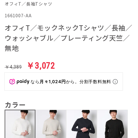
オフィT／長袖Tシャツ
1661007-AA
オフィT／モックネックTシャツ／長袖／
ウォッシャブル／プレーティング天竺／
無地
￥3,072
￥4,389
なら
月々1,024円
から。分割手数料無料
カラー