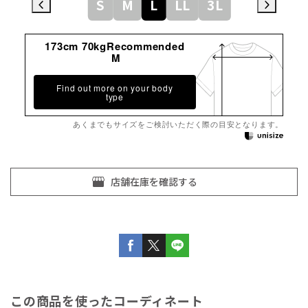
S
M
L
LL
3L
173cm 70kgRecommended
M
Find out more on your body
type
あくまでもサイズをご検討いただく際の目安となります。
この商品を使ったコーディネート