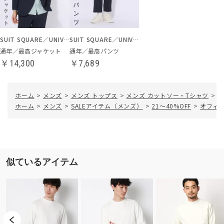
SUIT SQUARE／UNIVERSAL LANGUAGE
SUIT SQUARE／UNIVERSAL LANGUAGE
通年／最高ジャケット
通年／最高パンツ
￥14,300
￥7,689
ホーム
>
メンズ
>
メンズ トップス
>
メンズ カットソー・Tシャツ
>
オ
ホーム
>
メンズ
>
SALEアイテム（メンズ）
>
21～40%OFF
>
オフィ