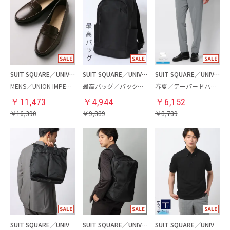
SUIT SQUARE／UNIVERSAL LANGUAGE
SUIT SQUARE／UNIVERSAL LANGUAGE
SUIT SQUARE／UNIVERSAL LANGUAGE
MENS／UNION IMPERIAL監修／コインローファー
最高バッグ／バックパック
春夏／テーパードパンツ
￥
11,473
￥
4,944
￥
6,152
￥
16,390
￥
9,889
￥
8,789
SUIT SQUARE／UNIVERSAL LANGUAGE
SUIT SQUARE／UNIVERSAL LANGUAGE
SUIT SQUARE／UNIVERSAL LANGUAGE