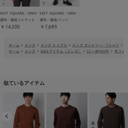
SUIT SQUARE／UNIVERSAL LANGUAGE
SUIT SQUARE／UNIVERSAL LANGUAGE
通年／最高ジャケット
通年／最高パンツ
￥14,300
￥7,689
ホーム
>
メンズ
>
メンズ トップス
>
メンズ カットソー・Tシャツ
>
オ
ホーム
>
メンズ
>
SALEアイテム（メンズ）
>
21～40%OFF
>
オフィ