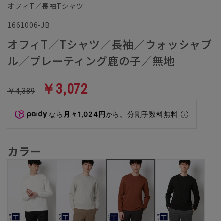
オフィT／長袖Tシャツ
1661006-JB
オフィT／Tシャツ／長袖／ウォッシャブ
ル／プレーティング鹿の子／無地
￥3,072
￥4,389
なら
月々1,024円
から。分割手数料無料
カラー