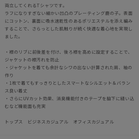
両立してくれるTシャツです。
ラフになりすぎない細かい凹凸のプレーティング鹿の子。表面
にコットン、裏面に吸水速乾性のあるポリエステルを添え編み
することで、さらっとした肌触りが続く快適な着心地を実現し
ました。
・襟のリブに前後差を付け、後ろ襟を高めに設定することで、
ジャケットの襟汚れを防止
・ジャケットを着ても余計なシワの出ない計算された肩、袖の
作り
・1枚で着てもすっきりとしたスマートなシルエット＆バラン
ス良い着丈
・さらにUVカット効果、消臭機能付きのテープを脇下に縫い込
むなど機能面も充実
トップス ビジネスカジュアル オフィスカジュアル