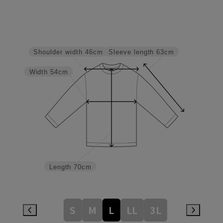
Sleeve length
63cm
Shoulder width
46cm
Width
54cm
Length
70cm
S
M
L
LL
3L