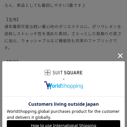
ろん、単品としても着回しやすい1着です♪
【生地】
通年着用可能な軽い着心地のポリエステルに、ポリウレタンを
混紡しストレッチ性を高めた素材。さらっとした肌触りの良さ
に加え、ウォッシャブルなど機能性も充実のファブリックで
す。
【機能】
ウォッシャブル／汚れてもご家庭で簡単にお洗濯が可能です。
レディーススーツ ビジネス オフィスカジュアル スラック
ス オールシーズン エントリープライス
アイテム詳細
＊セット着用可（ジャケットは別売りとなります。）