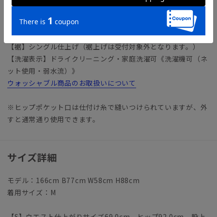
ジャケット：AOJT5572-D
【仕様】ピンタック／ストレート／ウエスト：サイドゴム
【裾】シングル仕上げ（裾上げは受付対象外となります。）
【洗濯表示】ドライクリーニング・家庭洗濯可《洗濯機可（ネ
ット使用・弱水流）》
ウォッシャブル商品のお取扱いについて
※ヒップポケット口は仕付け糸で縫いつけられていますが、外
すと通常通り使用できます。
サイズ詳細
モデル：166cm B77cm W58cm H88cm
着用サイズ：M
【S】ウエスト仕上がりサイズ69.0cm ヒップ92.0cm 股上