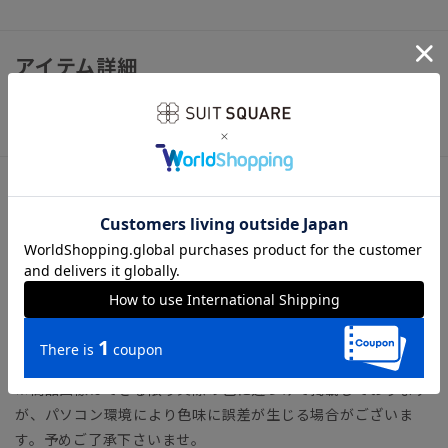
アイテム詳細
【洗濯表示】ドライオンリー
サイズ詳細
全長145.0cm 大剣幅8.0cm
※商品の仕上がりサイズ（出来上がり寸法）は上記のサイズ表
をご覧下さい。
※同サイズまたは同一商品でも、生産の過程で個体差や着用感
の違いが生じる場合がございます。
※商品画像はできる限り実際の色に近づけて掲載しております
が、パソコン環境により色味に誤差が生じる場合がございま
す。予めご了承下さいませ。