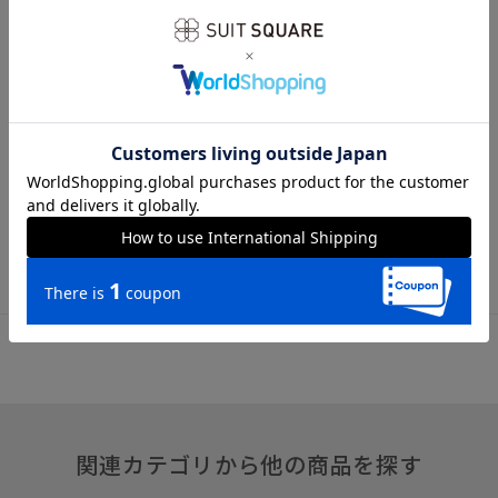
全長145.0cm 大剣幅8.0cm
※商品の仕上がりサイズ（出来上がり寸法）は上記のサイズ表
をご覧下さい。
※同サイズまたは同一商品でも、生産の過程で個体差や着用感
の違いが生じる場合がございます。
※商品画像はできる限り実際の色に近づけて掲載しております
が、パソコン環境により色味に誤差が生じる場合がございま
す。予めご了承下さいませ。
関連カテゴリから他の商品を探す