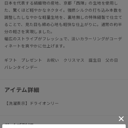
日本を代表する絹織物の産地、京都「西陣」の生地を使用し
た、驚くほど軽やかなネクタイ。強撚シルクの打ち込み本数を
調整したしなやかな軽量生地を、裏地無しの特殊縫製で仕立て
ることで、見た目も締め心地も軽快な仕上がりに。通常の約半
分の軽さを実現しました。
幅広のストライプがフレッシュで、淡いカラーリングがコーデ
ィネートを爽やかに仕上げます。
ギフト プレゼント お祝い クリスマス 誕生日 父の日
バレンタインデー
アイテム詳細
【洗濯表示】ドライオンリー
サイズ詳細