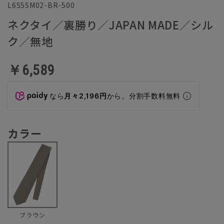
L6S5SM02-BR-500
ネクタイ／裏勝り／JAPAN MADE／シル
ク／無地
￥6,589
なら
月々2,196円
から。分割手数料無料
カラー
ブラウン