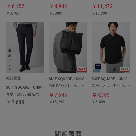
￥
6,152
￥
4,944
￥
11,473
￥
8,789
￥
9,889
￥
16,390
SUIT SQUARE／UNIVERSAL LANGUAGE
SUIT SQUARE／UNIVERSAL LANGUAGE
YAK PAK別注／ヘルメットバッグ
冷たいオフィT／ポロシャツ
SUIT SQUARE／UNIVERSAL LANGUAGE
春夏／涼しい最高パンツ
￥
7,645
￥
4,389
￥
7,689
￥
15,290
￥
5,489
閲覧履歴