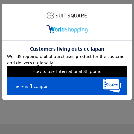
サイズ詳細
全長145.0cm 大剣幅8.0cm
※商品の仕上がりサイズ（出来上がり寸法）は上記のサイズ表
をご覧下さい。
※同サイズまたは同一商品でも、生産の過程で個体差や着用感
の違いが生じる場合がございます。
※商品画像はできる限り実際の色に近づけて掲載しております
が、パソコン環境により色味に誤差が生じる場合がございま
す。予めご了承下さいませ。