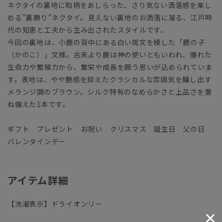
ネクタイの裏地に和柄をあしらった、さり気ない洒落感を楽し
める”裏勝り”ネクタイ。見えない裏地のお洒落に凝る、江戸時
代の知恵と工夫から生み出されたスタイルです。
今回の裏地は、小鹿の背中にある白い斑文を模した「鹿の子
（かのこ）」文様。古来より鹿は神の使いともいわれ、優れた
生命力や繁殖力から、繁栄や成長を願う思いが込められていま
す。表地は、やや艶感を抑えたクラシカルな雰囲気を醸し出す
メランジ調のブラウン。シルク特有のなめらかさと上品さを兼
ね備えた1本です。
ギフト プレゼント お祝い クリスマス 誕生日 父の日
バレンタインデー
アイテム詳細
【洗濯表示】ドライオンリー