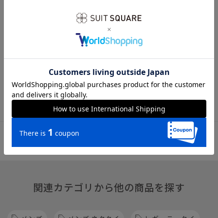
全長143.0cm 大剣幅8.0cm
※商品の仕上がりサイズ（出来上がり寸法）は上記のサイズ表
をご覧下さい。
※同サイズまたは同一商品でも、生産の過程で個体差や着用感
の違いが生じる場合がございます。
※商品画像はできる限り実際の色に近づけて掲載しております
が、パソコン環境により色味に誤差が生じる場合がございま
す。予めご了承下さいませ。
関連カテゴリから他の商品を探す