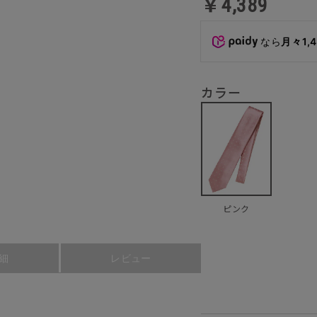
￥4,389
なら
月々1,
カラー
ピンク
細
レビュー