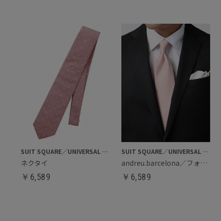
SUIT SQUARE／UNIVERSAL LANGUAGE
SUIT SQUARE／UNIVERSAL LANGUAGE
ネクタイ
andreu.barcelona／フォーマルタイ
￥
6,589
￥
6,589