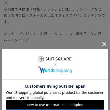
ク）
多様性や利便性（機能・ファッション性）、テレワークなど
様々な切り口へフォーカスしたオフィススタイルコンテンツで
す。
ギフト プレゼント お祝い クリスマス 誕生日 父の日
バレンタインデー
アイテム詳細
【洗濯表示】洗濯機可（お洗濯の際は、中性洗剤を使用しネッ
トに入れてください。）
サイズ詳細
全長143.0cm 大剣幅7.5cm