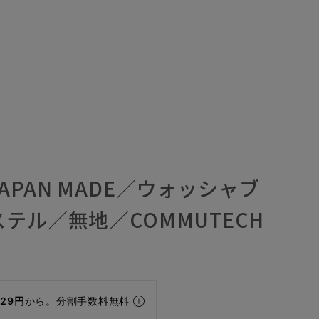
APAN MADE／ウォッシャブ
テル／無地／COMMUTECH
829円
から。分割手数料無料