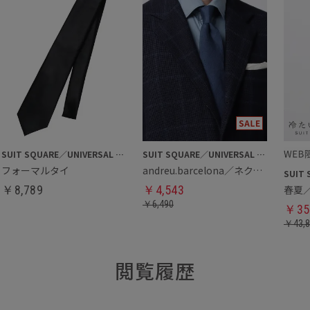
SUIT SQUARE／UNIVERSAL LANGUAGE
SUIT SQUARE／UNIVERSAL LANGUAGE
フォーマルタイ
andreu.barcelona／ネクタイ
￥
8,789
￥
4,543
￥
6,490
￥
35
￥
43,
閲覧履歴