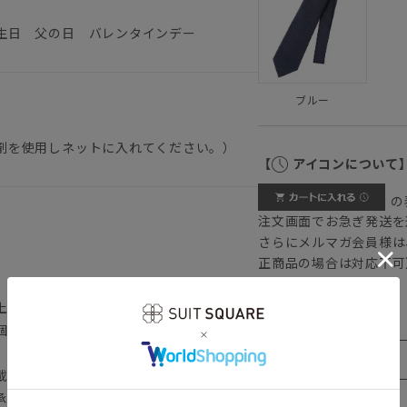
生日 父の日 バレンタインデー
ブルー
剤を使用しネットに入れてください。）
【
アイコンについて
の
注文画面でお急ぎ発送を
さらにメルマガ会員様は
正商品の場合は対応不可
詳しくはこちら
上記のサイズ表をご覧下さい。
個体差や着用感の違いが生じる場合がござ
載しておりますが、パソコン環境により色
承下さいませ。