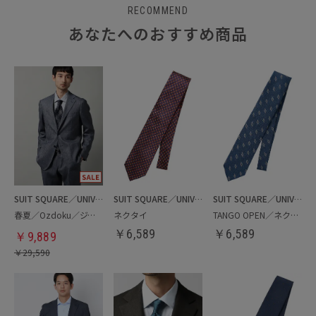
RECOMMEND
あなたへのおすすめ商品
SUIT SQUARE／UNIVERSAL LANGUAGE
SUIT SQUARE／UNIVERSAL LANGUAGE
SUIT SQUARE／UNIVERSAL LANGUAGE
春夏／Ozdoku／ジャケット
ネクタイ
TANGO OPEN／ネクタイ
￥
6,589
￥
6,589
￥
9,889
￥
29,590