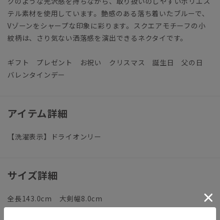
クのような光沢感を持ちながら、取り扱いのしやすいポリエス
テル素材を使用しています。艶感のある落ち着いたブルーで、
Vゾーンをシャープな印象に彩ります。スクエアモチーフの小
紋柄は、さり気ない洒落感を演出できるネクタイです。
ギフト プレゼント お祝い クリスマス 誕生日 父の日
バレンタインデー
アイテム詳細
【洗濯表示】ドライオンリー
サイズ詳細
全長143.0cm 大剣幅8.0cm